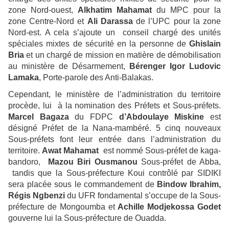
zone Nord-ouest,
Alkhatim Mahamat
du MPC pour la
zone Centre-Nord et
Ali Darassa
de l’UPC pour la zone
Nord-est. A cela s’ajoute un conseil chargé des unités
spéciales mixtes de sécurité en la personne de
Ghislain
Bria
et un chargé de mission en matière de démobilisation
au ministère de Désarmement,
Bérenger Igor Ludovic
Lamaka
, Porte-parole des Anti-Balakas.
Cependant, le ministère de l’administration du territoire
procède, lui à la nomination des Préfets et Sous-préfets.
Marcel Bagaza
du FDPC
d’Abdoulaye Miskine
est
désigné Préfet de la Nana-mambéré. 5 cinq nouveaux
Sous-préfets font leur entrée dans l’administration du
territoire.
Awat Mahamat
est nommé Sous-préfet de kaga-
bandoro,
Mazou Biri Ousmanou
Sous-préfet de Abba,
tandis que la Sous-préfecture Koui contrôlé par SIDIKI
sera placée sous le commandement de
Bindow Ibrahim,
Régis Ngbenzi
du UFR fondamental s’occupe de la Sous-
préfecture de Mongoumba et
Achille Modjekossa Godet
gouverne lui la Sous-préfecture de Ouadda.