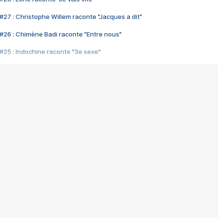
#27 : Christophe Willem raconte "Jacques a dit"
#26 : Chimène Badi raconte "Entre nous"
#25 : Indochine raconte "3e sexe"
#24 : Zaho raconte "C'est chelou"
#23 : Patrick Bruel raconte "Au café des délices"
#22 : Kyo raconte "Le chemin"
#21 : Nolwenn Leroy raconte "Cassé"
#20 : Patrick Hernandez raconte "Born to be alive"
#19 : Lorie raconte "Près de moi"
#18 : Michael Jones raconte "A nos actes manqués" (avec Jean-Jacque
#17 : Khaled raconte "Aïcha"
#16 : Corneille raconte "Parce qu'on vient de loin"