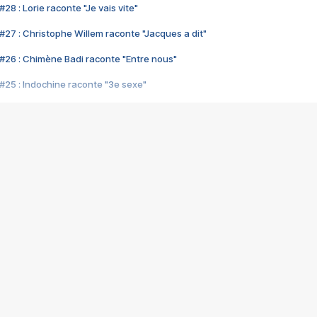
28 : Lorie raconte "Je vais vite"
#27 : Christophe Willem raconte "Jacques a dit"
#26 : Chimène Badi raconte "Entre nous"
#25 : Indochine raconte "3e sexe"
#24 : Zaho raconte "C'est chelou"
#23 : Patrick Bruel raconte "Au café des délices"
#22 : Kyo raconte "Le chemin"
#21 : Nolwenn Leroy raconte "Cassé"
#20 : Patrick Hernandez raconte "Born to be alive"
#19 : Lorie raconte "Près de moi"
#18 : Michael Jones raconte "A nos actes manqués" (avec Jean-Jacque
#17 : Khaled raconte "Aïcha"
#16 : Corneille raconte "Parce qu'on vient de loin"