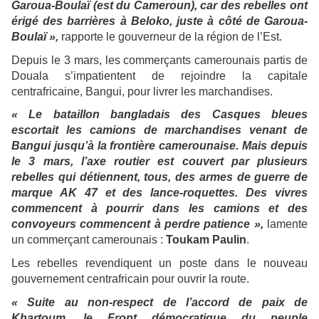
Garoua-Boulaï (est du Cameroun), car des rebelles ont
érigé des barrières à Beloko, juste à côté de Garoua-
Boulaï »,
rapporte le gouverneur de la région de l’Est.
Depuis le 3 mars, les commerçants camerounais partis de
Douala s’impatientent de rejoindre la capitale
centrafricaine, Bangui, pour livrer les marchandises.
« Le bataillon bangladais des Casques bleues
escortait les camions de marchandises venant de
Bangui jusqu’à la frontière camerounaise. Mais depuis
le 3 mars, l’axe routier est couvert par plusieurs
rebelles qui détiennent, tous, des armes de guerre de
marque AK 47 et des lance-roquettes. Des vivres
commencent à pourrir dans les camions et des
convoyeurs commencent à perdre patience »,
lamente
un commerçant camerounais :
Toukam Paulin
.
Les rebelles revendiquent un poste dans le nouveau
gouvernement centrafricain pour ouvrir la route.
« Suite au non-respect de l’accord de paix de
Khartoum, le Front démocratique du peuple