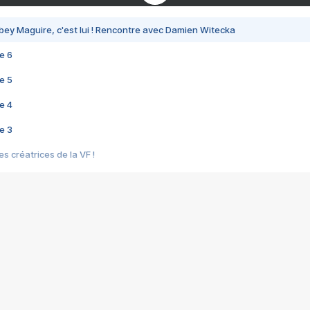
bey Maguire, c'est lui ! Rencontre avec Damien Witecka
e 6
e 5
e 4
e 3
s créatrices de la VF !
e 2
e 1
e Mektoub My Love arrive enfin ! Rencontre avec Shaïn Boumedine et Sal
i : après Toni en famille
elle réalise le bouleversant Dites lui que je l'aime
ais ! Rencontre autour de Vie privée de Rebecca Zlotowski