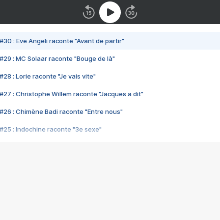
#30 : Eve Angeli raconte "Avant de partir"
#29 : MC Solaar raconte "Bouge de là"
28 : Lorie raconte "Je vais vite"
#27 : Christophe Willem raconte "Jacques a dit"
#26 : Chimène Badi raconte "Entre nous"
#25 : Indochine raconte "3e sexe"
#24 : Zaho raconte "C'est chelou"
#23 : Patrick Bruel raconte "Au café des délices"
#22 : Kyo raconte "Le chemin"
#21 : Nolwenn Leroy raconte "Cassé"
#20 : Patrick Hernandez raconte "Born to be alive"