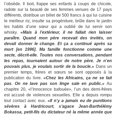
l’obsède. Il boit, frappe ses enfants à coups de chicote,
radote sur la beauté de ses femmes venues de 17 pays
différents, distribue un billet de 500 francs à qui lui cuisine
le meilleur riz, insulte sa progéniture, brûle dans le jardin
les habits d’une sœur qui a oublié de lui servir son
whisky.
«Mais à l’extérieur, il ne fallait rien laisser
paraître. Quand mon père recevait des invités, on
devait donner le change. Et ça a continué après sa
mort [en 1996]. Ma famille fonctionne comme une
secte, décrit-elle. Toutes nos conversations, pendant
les repas, tournaient autour de notre père. Je n’en
pouvais plus, je voulais sortir de la boucle.»
Dans un
premier temps, frères et sœurs se sont opposés à la
publication du livre.
«Chez les Africains, ça ne se fait
pas. On ne lave pas son linge sale en public.»
Au
chapitre 20, «l’Innocence bafouée», l’un des demi-frères
est accusé de violences sexuelles. Elle a depuis rompu
tout contact avec eux.
«Il n’y a jamais eu de punitions
sévères à Hardricourt, s’agace Jean-Barthélémy
Bokassa, petit-fils du dictateur né la même année que