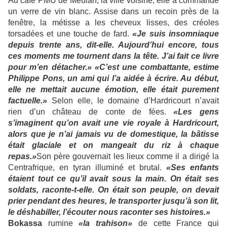
Au café PMU de Meulan, la ville voisine, elle a commandé
un verre de vin blanc. Assise dans un recoin près de la
fenêtre, la métisse a les cheveux lisses, des créoles
torsadées et une touche de fard.
«Je suis insomniaque
depuis trente ans, dit-elle. Aujourd’hui encore, tous
ces moments me tournent dans la tête. J’ai fait ce livre
pour m’en détacher.» «C’est une combattante, estime
Philippe Pons, un ami qui l’a aidée à écrire. Au début,
elle ne mettait aucune émotion, elle était purement
factuelle.»
Selon elle, le domaine d’Hardricourt n’avait
rien d’un château de conte de fées.
«Les gens
s’imaginent qu’on avait une vie royale à Hardricourt,
alors que je n’ai jamais vu de domestique, la bâtisse
était glaciale et on mangeait du riz à chaque
repas.»
Son père gouvernait les lieux comme il a dirigé la
Centrafrique, en tyran illuminé et brutal.
«Ses enfants
étaient tout ce qu’il avait sous la main. On était ses
soldats, raconte-t-elle. On était son peuple, on devait
prier pendant des heures, le transporter jusqu’à son lit,
le déshabiller, l’écouter nous raconter ses histoires.»
Bokassa
rumine
«la trahison»
de cette France qui