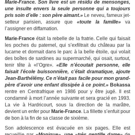
Marie-France. Son livre est un résidu de mensonges,
une insulte envers la seule personne qui a toujours
pris soin d’elle : son père aimant.»
Le neveu, fameux jet-
setteur parisien, assure que
«toute la famille»
va
l’assigner en diffamation.
Marie-France
était la rebelle de la fratrie. Celle qui faisait
les poches du paternel, qui s’exfiltrait du château par la
lucarne et dormait dans le parc à la belle étoile, qui volait
des boîtes de sardines au supermarché, qui osait, surtout,
tenir tête à «l’Ogre».
«Elle n’écoutait personne, elle
faisait l’école buissonnière, c’était dramatique, ajoute
Jean-Barthélémy. Ce n’était pas facile pour mon grand-
père d’avoir une enfant dissipée à ce point.»
Bokassa
rentre en Centrafrique en 1986 pour y être jugé. Il est
condamné à mort l’année suivante et sera gracié en 1993.
La vie à Hardricourt, sous la direction de la marâtre,
devient un enfer pour
Marie-France
. La fillette s’enfuit pour
de bon à la fin de sa classe de sixième.
Son adolescence est évacuée en six pages. Elle est
recueillie par
«Monique», une «très gentille dame»
de