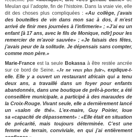
Meulan qui l’adopte, fin de l’histoire. Dans la vraie vie, elle
dit des choses plus compliquées :
«Au collège, j’avais
des bouteilles de vin dans mon sac à dos, il m’est
arrivé de finir mes journées à l’infirmerie» ; «J’ai eu un
enfant [à 17 ans, avec le fils de Monique, ndlr] pour les
remercier de m’avoir sauvée» ; «Je faisais des fêtes,
j’avais peur de la solitude. Je dépensais sans compter,
comme mon père.»
Marie-France
est la seule
Bokassa
à être restée ancrée
sur ce bord de Seine.
«Je ne veux plus fuir»,
explique-t-
elle. Elle y a ouvert un restaurant africain qui a tenu
deux ans, a travaillé dans un foyer pour enfants
abandonnés, dans une boutique de prêt-à-porter, a été
conseillère municipale, a participé à des maraudes de
la Croix-Rouge. Vivant seule, elle a dernièrement lancé
un «salon de thé». L’ex-maire, Guy Poirier, loue
sa «capacité de dépassement»
: «Elle était en situation
de précarité, mais toujours déterminée. C’est une
femme de terrain, conviviale, en qui j’ai entièrement