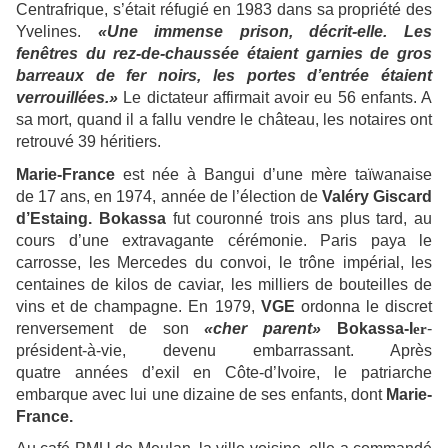
Centrafrique, s’était réfugié en 1983 dans sa propriété des
Yvelines.
«Une immense prison, décrit-elle. Les
fenêtres du rez-de-chaussée étaient garnies de gros
barreaux de fer noirs, les portes d’entrée étaient
verrouillées.»
Le dictateur affirmait avoir eu 56 enfants. A
sa mort, quand il a fallu vendre le château, les notaires ont
retrouvé 39 héritiers.
Marie-France
est née à Bangui d’une mère taïwanaise
de 17 ans, en 1974, année de l’élection de
Valéry Giscard
d’Estaing. Bokassa
fut couronné trois ans plus tard, au
cours d’une extravagante cérémonie. Paris paya le
carrosse, les Mercedes du convoi, le trône impérial, les
centaines de kilos de caviar, les milliers de bouteilles de
vins et de champagne. En 1979,
VGE
ordonna le discret
renversement de son
«cher parent»
Bokassa-I
-
er
président-à-vie, devenu embarrassant. Après
quatre années d’exil en Côte-d’Ivoire, le patriarche
embarque avec lui une dizaine de ses enfants, dont
Marie-
France.