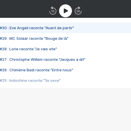
#30 : Eve Angeli raconte "Avant de partir"
#29 : MC Solaar raconte "Bouge de là"
28 : Lorie raconte "Je vais vite"
#27 : Christophe Willem raconte "Jacques a dit"
#26 : Chimène Badi raconte "Entre nous"
#25 : Indochine raconte "3e sexe"
#24 : Zaho raconte "C'est chelou"
#23 : Patrick Bruel raconte "Au café des délices"
#22 : Kyo raconte "Le chemin"
#21 : Nolwenn Leroy raconte "Cassé"