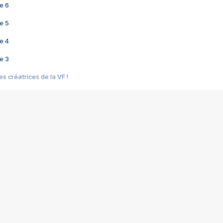
e 6
e 5
e 4
e 3
s créatrices de la VF !
e 2
e 1
e Mektoub My Love arrive enfin ! Rencontre avec Shaïn Boumedine et Sal
i : après Toni en famille
elle réalise le bouleversant Dites lui que je l'aime
ais ! Rencontre autour de Vie privée de Rebecca Zlotowski
 de Marguerite, Grave... Rencontre avec Ella Rumpf
 Les Rêveurs, un film intime sur la santé mentale