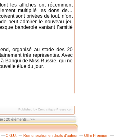
ont les affiches ont récemment
lement multiplié les dons de…
oivent sont privées de tout, n’ont
onde peut admirer le nouveau jeu
tesque banderole vantant l’amitié
k-end, organisé au stade des 20
tainement très représentés. Avec
e à Bangui de Miss Russie, qui ne
uvelle élue du jour.
Published by Centrafrique-Presse.com
ue : 20 éléments... >>
C.G.U.
Rémunération en droits d'auteur
Offre Premium