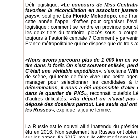
Défi logistique.
«Le concours de Miss Centrafri
favoriser la réconciliation en associant justem
pays»,
souligne
Léa Floride Mokodopo,
une Fran
cette année l’appel d’offres pour organiser l’év
logistique : comment se rendre en province pour s
les deux tiers du territoire, placés sous la cou
toujours à l’autorité centrale ? Comment y parveni
France métropolitaine qui ne dispose que de trois 
«Nous avons parcouru plus de 1 000 km en voit
tirs dans la forêt. On s’est souvent enlisés, pe
C’était une véritable expédition»,
s’exclame
Wilf
de scène, qui tente de faire vivre une petite ag
manager pour sélectionner les candidates à t
détermination, il nous a été impossible d’alle
dans le quartier de PK5»,
reconnaît toutefois Lé
d’autres difficultés.
«Au départ on n’avait pas 
déposé des dossiers partout. Les seuls qui ont
les Russes»,
explique la jeune femme.
La Russie est le nouvel allié inattendu du présid
élu en 2016. Non seulement les Russes ont obtenu
sur les armes, fin 2017, mais ils offrent désormais 