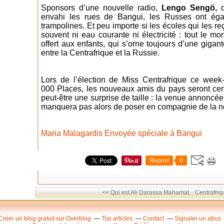
Sponsors d’une nouvelle radio,
Lengo Sengö,
d
envahi les rues de Bangui, les Russes ont éga
trampolines. Et peu importe si les écoles qui les reç
souvent ni eau courante ni électricité : tout le m
offert aux enfants, qui s’orne toujours d’une gigan
entre la Centrafrique et la Russie.
Lors de l’élection de Miss Centrafrique ce wee
000 Places, les nouveaux amis du pays seront cer
peut-être une surprise de taille : la venue annoncé
manquera pas alors de poser en compagnie de la no
Maria Malagardis Envoyée spéciale à Bangui
Repost
0
<< Qui est Ali Darassa Mahamat...
Centrafriq
Créer un blog gratuit sur Overblog
Top articles
Contact
Signaler un abus