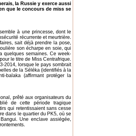
nerais, la Russie y exerce aussi
tien que le concours de miss se
semble à une princesse, dont le
sécurité récurrente et meurtrière.
aires, sait déjà prendre la pose,
oulière son écharpe en soie, qui
y a quelques semaines. Ce week-
 pour le titre de Miss Centrafrique.
3-2014, lorsque le pays sombrait
elles de la Séléka (identifiés à la
i-balaka (affirmant protéger la
ional, prêté aux organisateurs du
lié de cette période tragique
irs qui retentissaient sans cesse
dre dans le quartier du PK5, où se
à Bangui. Une enclave assiégée,
frontements.