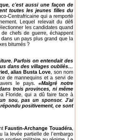
que, c’est aussi une façon de
ent toutes les jeunes filles du
co-Centrafricaine qui a remporté
énement. Lequel relevait du défi
électionner les candidates quand
pe de chefs de guerre, échappent
r dans un pays plus grand que la
axes bitumés ?
ure. Parfois on entendait des
rdus dans des villages oubliés…
ried, alias Busta Love
, son nom
ence de mannequins et a servi de
ravers le pays.
«Malgré notre
r dans trois provinces, ni même
a Floride, qui a dû faire face à
un sou, pas un sponsor. J’ai
 répondu positivement, ce sont
ent
Faustin-Archange Touadéra
,
 la levée partielle de l’embargo
un soutien militaire au régime. Le