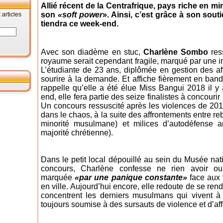
Allié récent de la Centrafrique, pays riche en mi
son
«soft power
». Ainsi, c’est grâce à son sou
articles
tiendra ce week-end.
Avec son diadème en stuc,
Charlène Sombo
res
royaume serait cependant fragile, marqué par une in
L’étudiante de 23 ans, diplômée en gestion des aff
sourire à la demande. Et affiche fièrement en band
rappelle qu’elle a été élue Miss Bangui 2018 il 
end, elle fera partie des seize finalistes à concourir
Un concours ressuscité après les violences de 201
dans le chaos, à la suite des affrontements entre reb
minorité musulmane) et milices d’autodéfense ant
majorité chrétienne).
Dans le petit local dépouillé au sein du Musée nat
concours, Charlène confesse ne rien avoir oub
marquée
«par une panique constante»
face aux t
en ville. Aujourd’hui encore, elle redoute de se ren
concentrent les derniers musulmans qui vivent 
toujours soumise à des sursauts de violence et d’af