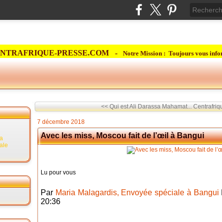
NTRAFRIQUE-PRESSE.COM -
Notre Mission : Toujours vous info
<< Qui est Ali Darassa Mahamat...
Centrafriq
7 décembre 2018
Avec les miss, Moscou fait de l’œil à Bangui
la
rale
Lu pour vous
Par
Maria Malagardis, Envoyée spéciale à Bangui
20:36