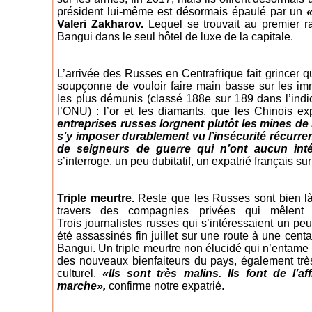
président lui-même est désormais épaulé par un
«
Valeri Zakharov.
Lequel se trouvait au premier ra
Bangui dans le seul hôtel de luxe de la capitale.
L’arrivée des Russes en Centrafrique fait grincer q
soupçonne de vouloir faire main basse sur les i
les plus démunis (classé 188e sur 189 dans l’in
l’ONU) : l’or et les diamants, que les Chinois ex
entreprises russes lorgnent plutôt les mines de 
s’y imposer durablement vu l’insécurité récurren
de seigneurs de guerre qui n’ont aucun inté
s’interroge, un peu dubitatif, un expatrié français sur
Triple meurtre.
Reste que les Russes sont bien là
travers des compagnies privées qui mêlent b
Trois journalistes russes qui s’intéressaient un pe
été assassinés fin juillet sur une route à une cent
Bangui. Un triple meurtre non élucidé qui n’entame 
des nouveaux bienfaiteurs du pays, également très o
culturel.
«Ils sont très malins. Ils font de l’
marche»,
confirme notre expatrié.