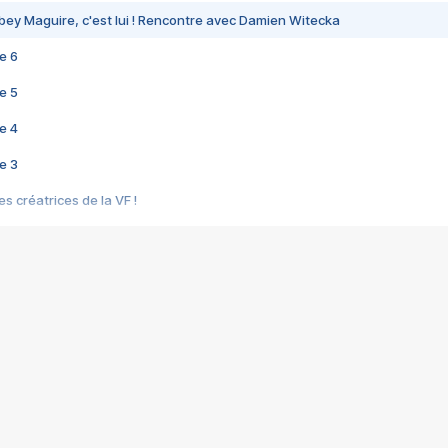
bey Maguire, c'est lui ! Rencontre avec Damien Witecka
e 6
e 5
e 4
e 3
s créatrices de la VF !
e 2
e 1
e Mektoub My Love arrive enfin ! Rencontre avec Shaïn Boumedine et Sal
i : après Toni en famille
elle réalise le bouleversant Dites lui que je l'aime
ais ! Rencontre autour de Vie privée de Rebecca Zlotowski