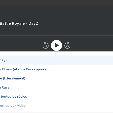
 Battle Royale - DayZ
 DayZ
 a 13 ans (et vous l'avez ignoré)
e (littéralement)
im Rayan
 toutes les règles
s les jeux vidéo