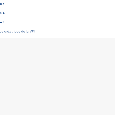
e 5
e 4
e 3
s créatrices de la VF !
e 2
e 1
e Mektoub My Love arrive enfin ! Rencontre avec Shaïn Boumedine et Sal
i : après Toni en famille
elle réalise le bouleversant Dites lui que je l'aime
ais ! Rencontre autour de Vie privée de Rebecca Zlotowski
 de Marguerite, Grave... Rencontre avec Ella Rumpf
 Les Rêveurs, un film intime sur la santé mentale
a avec un film sur le mouvement des Gilets jaunes