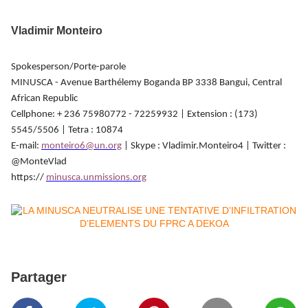
Vladimir Monteiro
Spokesperson/Porte-parole
MINUSCA - Avenue Barthélemy Boganda BP 3338 Bangui, Central
African Republic
Cellphone: + 236 75980772 - 72259932 | Extension : (173)
5545/5506 | Tetra : 10874
E-mail:
monteiro6@un.org
| Skype : Vladimir.Monteiro4 | Twitter :
@MonteVlad
https://
minusca.unmissions.org
Partager