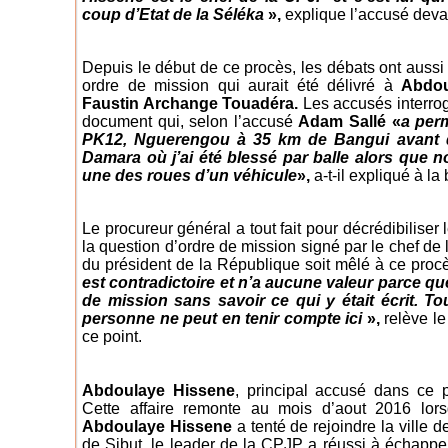
coup d’Etat de la Séléka
»,
explique l’accusé devan
Depuis le début de ce procès, les débats ont aussi 
ordre de mission qui aurait été délivré à
Abdou
Faustin Archange Touadéra.
Les accusés interrog
document qui, selon l’accusé
Adam Sallé «
a perm
PK12, Nguerengou à 35 km de Bangui avant de
Damara où j’ai été blessé par balle alors que 
une des roues d’un véhicule
»,
a-t-il expliqué à la 
Le procureur général a tout fait pour décrédibilise
la question d’ordre de mission signé par le chef de l
du président de la République soit mêlé à ce proc
est contradictoire et n’a aucune valeur parce que
de mission sans savoir ce qui y était écrit. Tou
personne ne peut en tenir compte ici
»,
relève le
ce point.
Abdoulaye Hissene
, principal accusé dans ce 
Cette affaire remonte au mois d’aout 2016 lors
Abdoulaye Hissene
a tenté de rejoindre la vill
de Sibut, le leader de la CPJP a réussi à échappe