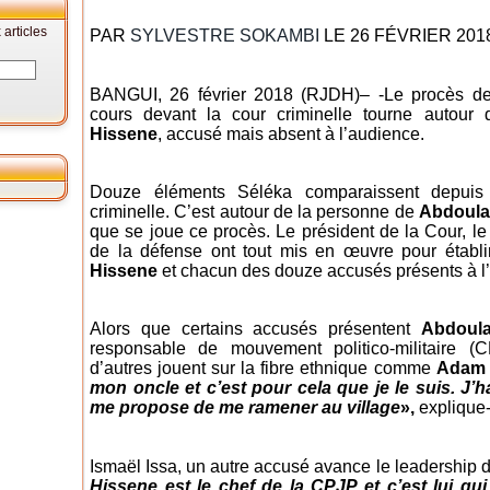
articles
PAR
SYLVESTRE SOKAMBI
LE 26 FÉVRIER 201
BANGUI, 26 février 2018 (RJDH)– -Le procès de
cours devant la cour criminelle tourne autou
Hissene
, accusé mais absent à l’audience.
Douze éléments Séléka comparaissent depuis 
criminelle. C’est autour de la personne de
Abdoula
que se joue ce procès. Le président de la Cour, le
de la défense ont tout mis en œuvre pour établir
Hissene
et chacun des douze accusés présents à l
Alors que certains accusés présentent
Abdoul
responsable de mouvement politico-militaire (C
d’autres jouent sur la fibre ethnique comme
Adam 
mon oncle et c’est pour cela que je le suis. J’ha
me propose de me ramener au village
»,
explique-t
Ismaël Issa, un autre accusé avance le leadership 
Hissene est le chef de la CPJP et c’est lui q