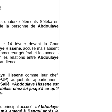
8
s quatorze éléments Séléka en
r de la personne de
Abdoulaye
le 14 février devant la Cour
ye Hissene
, accusé mais absent
 procureur général et les avocats
 les relations entre
Abdoulaye
’audience.
aye Hissene
comme leur chef,
PJP) auquel ils appartiennent,
Sallé
,
«
Abdoulaye Hissene est
bitais chez lui jusqu’à ce qu’il
-il.
du principal accusé,
«
Abdoulaye
ui m’a amené à Bangui après le