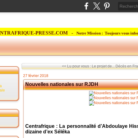
NTRAFRIQUE-PRESSE.COM -
Notre Mission : Toujours vous info
<< Lu pour vous : Le projet de...
Décès en Fra
27 février 2018
Nouvelles nationales sur RJDH
la
rale
Centrafrique : La personnalité d’Abdoulaye Hi
dizaine d’ex Séléka