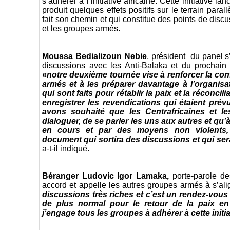
s’adhérer à l’initiative africaine. Cette initiative l
produit quelques effets positifs sur le terrain pa
fait son chemin et qui constitue des points de disc
et les groupes armés.
Moussa Bedializoun Nebie
, président du panel s
discussions avec les Anti-Balaka et du prochai
«
notre deuxième tournée vise à renforcer la con
armés et à les préparer davantage à l’organisat
qui sont faits pour rétablir la paix et la réconci
enregistrer les revendications qui étaient pré
avons souhaité que les Centrafricaines et le
dialoguer, de se parler les uns aux autres et qu’
en cours et par des moyens non violents,
document qui sortira des discussions et qui s
a-t-il indiqué.
Béranger Ludovic Igor Lamaka,
porte-parole des
accord et appelle les autres groupes armés à s’al
discussions très riches et c’est un rendez-vous
de plus normal pour le retour de la paix en
j’engage tous les groupes à adhérer à cette initia