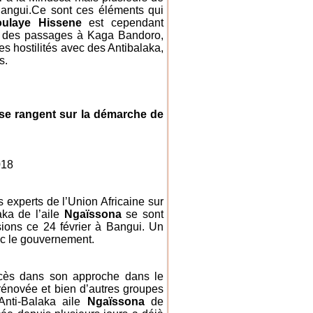
 Bangui.Ce sont ces éléments qui
ulaye Hissene
est cependant
s des passages à Kaga Bandoro,
des hostilités avec des Antibalaka,
s.
) se rangent sur la démarche de
018
xperts de l’Union Africaine sur
laka de l’aile
Ngaïssona
se sont
sions ce 24 février à Bangui. Un
vec le gouvernement.
succès dans son approche dans le
rénovée et bien d’autres groupes
Anti-Balaka aile
Ngaïssona
de