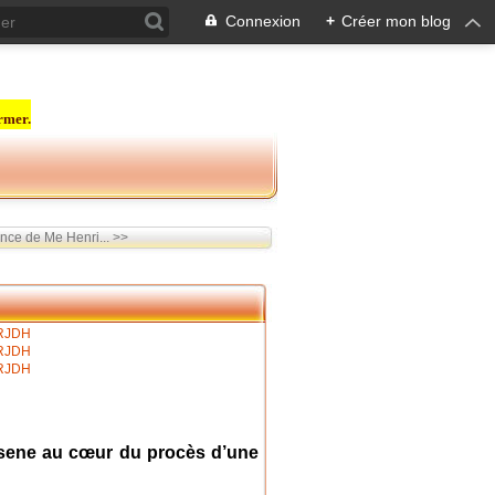
Connexion
+
Créer mon blog
rmer.
nce de Me Henri... >>
ssene au cœur du procès d’une