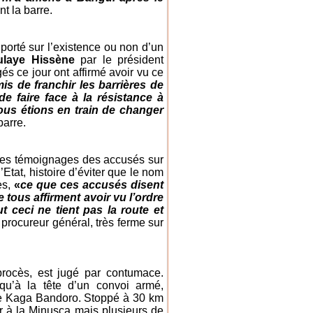
t la barre.
porté sur l’existence ou non d’un
laye Hissène
par le président
és ce jour ont affirmé avoir vu ce
is de franchir les barrières de
 faire face à la résistance à
nous étions en train de changer
barre.
r les témoignages des accusés sur
’Etat, histoire d’éviter que le nom
ès,
«
ce que ces accusés disent
 tous affirment avoir vu l’ordre
t ceci ne tient pas la route et
 procureur général, très ferme sur
procès, est jugé par contumace.
qu’à la tête d’un convoi armé,
e de Kaga Bandoro. Stoppé à 30 km
r à la Minusca mais plusieurs de