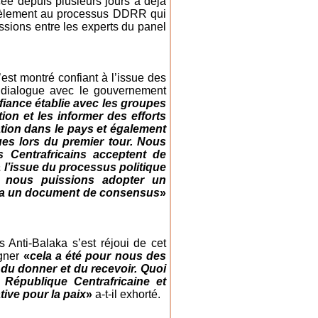
ancée depuis plusieurs jours a déjà
rallèlement au processus DDRR qui
ussions entre les experts du panel
’est montré confiant à l’issue des
n dialogue avec le gouvernement
fiance établie avec les groupes
ion et les informer des efforts
liation dans le pays et également
vues lors du premier tour. Nous
s Centrafricains acceptent de
à l’issue du processus politique
 nous puissions adopter un
era un document de consensus
»
 Anti-Balaka s’est réjoui de cet
igner
«
cela a été pour nous des
 du donner et du recevoir. Quoi
 République Centrafricaine et
tive pour la paix
»
a-t-il exhorté.