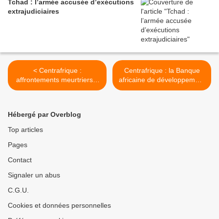
Tchad : l’armée accusée d’exécutions
extrajudiciaires
< Centrafrique :
Centrafrique : la Banque
affrontements meurtriers à
africaine de développement
Ippy (centre)
approuve le Document de
stratégie-pays 2017-2021 >
Hébergé par Overblog
Top articles
Pages
Contact
Signaler un abus
C.G.U.
Cookies et données personnelles