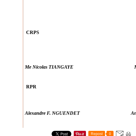
CRPS PAT
Me Nicolas TIANGAYE Me Crép
RPR UR
Alexandre F. NGUENDET Anicet G
Repost
0