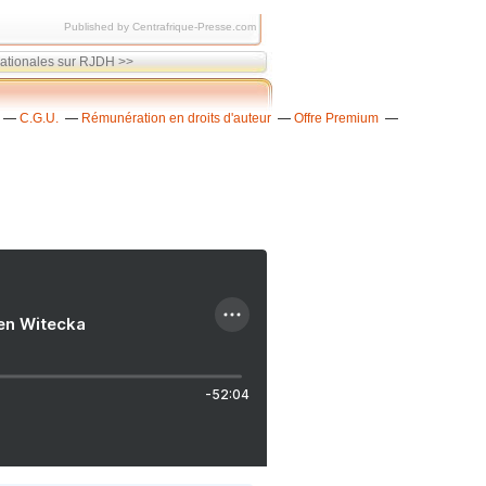
Published by Centrafrique-Presse.com
ationales sur RJDH >>
C.G.U.
Rémunération en droits d'auteur
Offre Premium
ien Witecka
-52:04