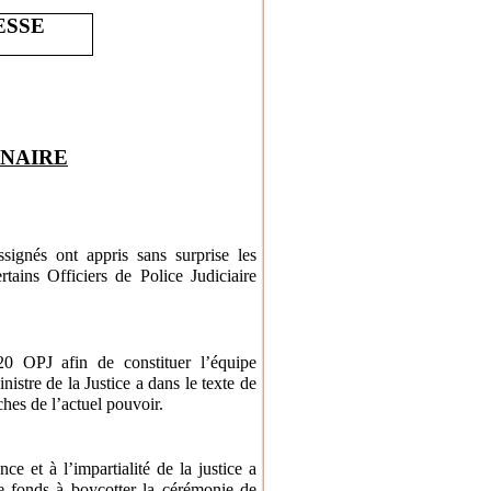
ESSE
INAIRE
ssignés ont appris sans surprise les
tains Officiers de Police Judiciaire
20 OPJ afin de constituer l’équipe
istre de la Justice a dans le texte de
hes de l’actuel pouvoir.
ce et à l’impartialité de la justice a
de fonds à boycotter la cérémonie de