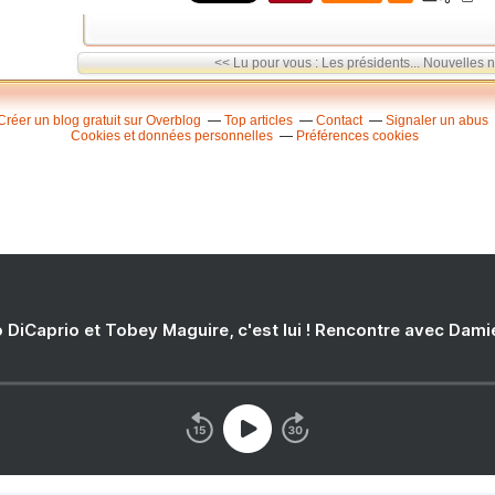
<< Lu pour vous : Les présidents...
Nouvelles n
Créer un blog gratuit sur Overblog
Top articles
Contact
Signaler un abus
Cookies et données personnelles
Préférences cookies
 DiCaprio et Tobey Maguire, c'est lui ! Rencontre avec Dam