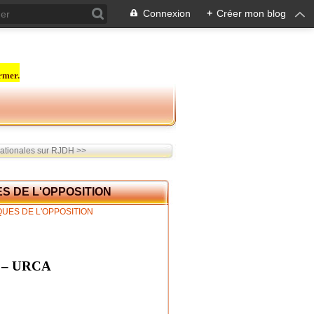
Connexion
+
Créer mon blog
rmer.
ationales sur RJDH >>
S DE L'OPPOSITION
 – URCA