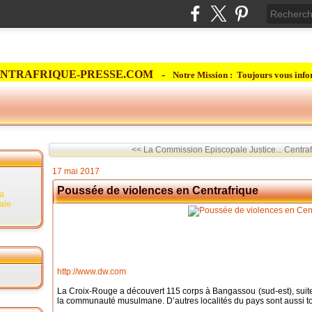
NTRAFRIQUE-PRESSE.COM -
Notre Mission : Toujours vous info
<< La Commission Episcopale Justice...
Centraf
17 mai 2017
Poussée de violences en Centrafrique
la
rale
http://www.dw.com
La Croix-Rouge a découvert 115 corps à Bangassou (sud-est), suite
la communauté musulmane. D’autres localités du pays sont aussi to