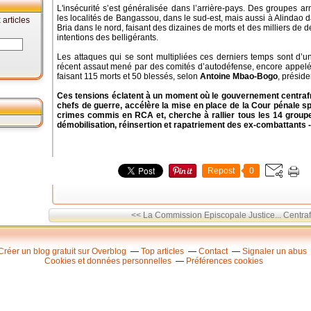
L'insécurité s’est généralisée dans l’arrière-pays. Des groupes a
les localités de Bangassou, dans le sud-est, mais aussi à Alindao d
articles
Bria dans le nord, faisant des dizaines de morts et des milliers de dé
intentions des belligérants.
Les attaques qui se sont multipliées ces derniers temps sont d’
récent assaut mené par des comités d’autodéfense, encore appelés
faisant 115 morts et 50 blessés, selon
Antoine Mbao-Bogo
, préside
Ces tensions éclatent à un moment où le gouvernement centrafr
chefs de guerre, accélère la mise en place de la Cour pénale s
crimes commis en RCA et, cherche à rallier tous les 14 grou
démobilisation, réinsertion et rapatriement des ex-combattants
Repost
0
<< La Commission Episcopale Justice...
Centraf
Créer un blog gratuit sur Overblog
Top articles
Contact
Signaler un abus
Cookies et données personnelles
Préférences cookies