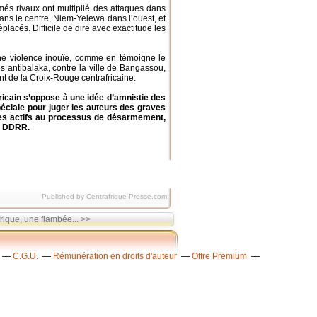
rmés rivaux ont multiplié des attaques dans
ans le centre, Niem-Yelewa dans l’ouest, et
placés. Difficile de dire avec exactitude les
une violence inouïe, comme en témoigne le
 antibalaka, contre la ville de Bangassou,
nt de la Croix-Rouge centrafricaine.
icain s’oppose à une idée d’amnistie des
péciale pour juger les auteurs des graves
pes actifs au processus de désarmement,
 - DDRR.
Published by Centrafrique-Presse.com
rique, une flambée... >>
C.G.U.
Rémunération en droits d'auteur
Offre Premium