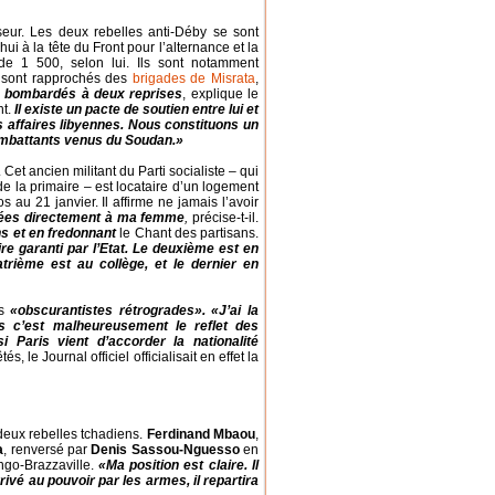
eur. Les deux rebelles anti-Déby se sont
i à la tête du Front pour l’alternance et la
e 1 500, selon lui. Ils sont notamment
e sont rapprochés des
brigades de Misrata
,
a bombardés à deux reprises
, explique le
nt.
Il existe un pacte de soutien entre lui et
 affaires libyennes. Nous constituons un
 combattants venus du Soudan.»
. Cet ancien militant du Parti socialiste – qui
e la primaire – est locataire d’un logement
au 21 janvier. Il affirme ne jamais l’avoir
rsées directement à ma femme
,
précise-t-il.
ns et en fredonnant
le Chant des partisans.
re garanti par l’Etat. Le deuxième est en
rième est au collège, et le dernier en
es
«obscurantistes rétrogrades»
.
«J’ai la
 c’est malheureusement le reflet des
i Paris vient d’accorder la nationalité
êtés, le
Journal officiel
officialisait en effet la
 deux rebelles tchadiens.
Ferdinand Mbaou
,
a
, renversé par
Denis Sassou-Nguesso
en
ngo-Brazzaville.
«Ma position est claire. Il
ivé au pouvoir par les armes, il repartira