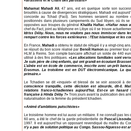
«Brassens et le Chant des partisans»
Mahamat Mahadi Ali
, 47 ans, est en quelque sorte son success
brouillés à cause de divergences stratégiques. Mahadi est aujourd’hu
concorde au Tchad (Fact). Ses hommes seraient au nombre d
positionnés dans plusieurs campements du Sud libyen, où ils s
opposées aux troupes du général
Khalifa Haftar.
«Haftar nous 
chef du Fact, joint au téléphone en Libye où il se trouve actuelleme
Idriss Déby. Nous, nous ne voulons pas nous immiscer dans les
rempart contre les forces extérieures : l’Etat islamique et les
En France,
Mahadi
a obtenu le statut de réfugié il y a vingt-cinq ans
se réjouit du bon score réalisé par
Benoît Hamon
au premier tour d
HLM à Reims. Son compte bancaire affichait un solde de 440 euros 
utilisé à des fins politiques.
«Les allocations familiales sont ve
Je suis père de cinq enfants, qui ont grandi en écoutant Brasse
L’aînée est en école de commerce, inscrite avec un prêt bancai
Erasmus. La troisième est en DUT électromécanique. La quat
primaire.»
Le Tchadien se dit
«inquiet»
et blessé de se voir associé à d
conscience tranquille, cette décision est absurde,
dit-il.
Mais
relations franco-tchadiennes aujourd’hui. Est-ce un hasard s
française à Hinda Déby ?»
Trois jours avant la publication des arr
naturalisation de la femme du président tchadien.
«Animé d’ambitions putschistes»
Le troisième homme est lui aussi un militaire. Il ne connaît pas les
60 ans, a été le chef de la garde présidentielle de
Pascal Lissoub
1997. Il est aujourd’hui un opposant revendiqué du maître du Co
n’y a pas de solution politique au Congo. Sassou-Nguesso est arr