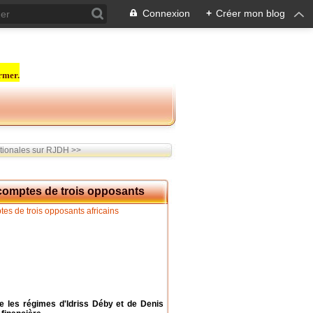
Connexion
+
Créer mon blog
rmer.
tionales sur RJDH >>
 comptes de trois opposants
e les régimes d'Idriss Déby et de Denis