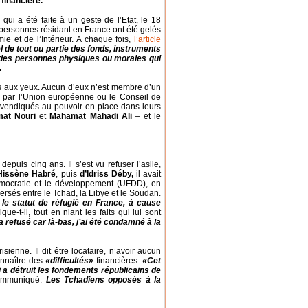
financière.
té qui a été faite à un geste de l’Etat, le 18
s personnes résidant en France ont été gelés
e et de l’Intérieur. A chaque fois,
l’article
el de tout ou partie des fonds, instruments
 des personnes physiques ou morales qui
.
pas aux yeux. Aucun d’eux n’est membre d’un
ies par l’Union européenne ou le Conseil de
evendiqués au pouvoir en place dans leurs
at Nouri
et
Mahamat Mahadi Ali
– et le
epuis cinq ans. Il s’est vu refuser l’asile,
Hissène Habré
, puis
d’Idriss Déby,
il avait
démocratie et le développement (UFDD), en
rsés entre le Tchad, la Libye et le Soudan.
le statut de réfugié en France, à cause
que-t-il, tout en niant les faits qui lui sont
refusé car là-bas, j’ai été condamné à la
ienne. Il dit être locataire, n’avoir aucun
nnaître des
«difficultés»
financières.
«Cet
i a détruit les fondements républicains de
communiqué.
Les Tchadiens opposés à la