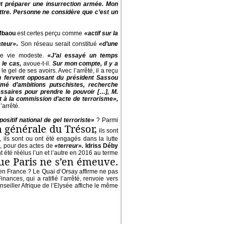
ut préparer une insurrection armée. Mon
battre. Personne ne considère que c’est un
 Mbaou
est certes perçu comme
«actif sur la
.
ateur»
Son réseau serait constitué
«d’une
 de vie modeste.
«J’ai essayé un temps
 le cas,
avoue-t-il.
Sur mon compte, il y a
 gel de ses avoirs. Avec l’arrêté, il a reçu
 fervent opposant du président Sassou
mé d’ambitions putschistes, recherche
ssaires pour prendre le pouvoir […], M.
nt à la commission d’acte de terrorisme»,
’arrêté.
positif national de gel terroriste»
? Parmi
on générale du Trésor,
ils sont
, ils sont ou ont été engagés dans la lutte
, pour des actes de
«terreur».
Idriss Déby
 été réélus l’un et l’autre en 2016 au terme
ue Paris ne s’en émeuve.
’en France ? Le Quai d’Orsay affirme ne pas
nances, qui a ratifié l’arrêté, renvoie vers
onseiller Afrique de l’Elysée affiche le même