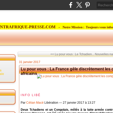
NTRAFRIQUE-PRESSE.COM -
Notre Mission : Toujours vous info
<< Lu pour vous : Le Tchadien...
Nouvelles na
31 janvier 2017
Lu pour vous : La France gèle discrètement les
la
africains
rale
INFO LIBÉ
Par
Célian Macé
Libération — 27 janvier 2017 à 13:27
Deux Tchadiens et un Congolais, mêlés à la lutte armée contr