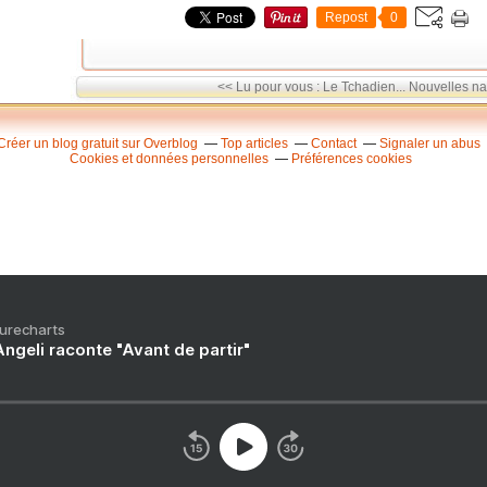
Repost
0
<< Lu pour vous : Le Tchadien...
Nouvelles na
Créer un blog gratuit sur Overblog
Top articles
Contact
Signaler un abus
Cookies et données personnelles
Préférences cookies
Purecharts
ngeli raconte "Avant de partir"