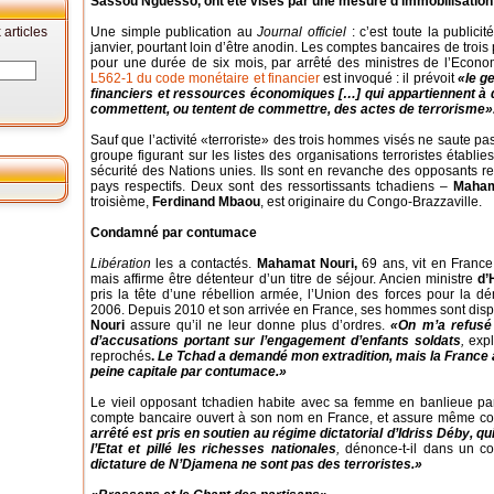
Sassou Nguesso, ont été visés par une mesure d'immobilisation 
articles
Une simple publication au
Journal officiel
: c’est toute la publici
janvier, pourtant loin d’être anodin. Les comptes bancaires de troi
pour une durée de six mois, par arrêté des ministres de l’Economi
L562-1 du code monétaire et financier
est invoqué : il prévoit
«le g
financiers et ressources économiques […] qui appartiennent à
commettent, ou tentent de commettre, des actes de terrorisme»
Sauf que l’activité «terroriste» des trois hommes visés ne saute 
groupe figurant sur les listes des organisations terroristes établ
sécurité des Nations unies. Ils sont en revanche des opposants r
pays respectifs. Deux sont des ressortissants tchadiens –
Maham
troisième,
Ferdinand Mbaou
, est originaire du Congo-Brazzaville.
Condamné par contumace
Libération
les a contactés.
Mahamat Nouri,
69 ans, vit en France d
mais affirme être détenteur d’un titre de séjour. Ancien ministre
d’
pris la tête d’une rébellion armée, l’Union des forces pour la 
2006. Depuis 2010 et son arrivée en France, ses hommes sont dispe
Nouri
assure qu’il ne leur donne plus d’ordres.
«On m’a refusé 
d’accusations portant sur l’engagement d’enfants soldats
,
expli
reprochés
.
Le Tchad a demandé mon extradition, mais la France a 
peine capitale par contumace.»
Le vieil opposant tchadien habite avec sa femme en banlieue paris
compte bancaire ouvert à son nom en France, et assure même co
arrêté est pris en soutien au régime dictatorial d’Idriss Déby,
qu
l’Etat et pillé les richesses nationales
,
dénonce-t-il dans un 
dictature de N’Djamena ne sont pas des terroristes.»