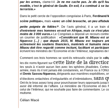
,
par les armes
clame-t-il.
Je ne me cache pas. Je dis qu’il fa
modèle, c’est le général de Gaulle. En exil, il a continué à se 
terroriste.»
Dans le petit cercle de l’opposition congolaise à Paris,
Ferdinand
scène politique»,
mais
«avec un côté bravache, un peu affabul
»
petite poignée de fidèles
. De l’avis général, il a un train
d’entretenir mes hommes en exil en Afrique, mais ce n’est plus
moins de 3 000 euros.»
Le Congolais a déposé un recours contre le
un courrier de justification :
«Considérant que M. Mbaou est un
Nguesso […] ; que depuis 2015, M. Mbaou est toujours ani
activement les soutiens financiers, matériels et humains néce
Mbaou doit être regardé comme incitant, facilitant et participa
écrivent les ministres de l’Economie et de l’Intérieur, signataires de l
Comment ces trois hommes se sont-ils retrouvés visés par le
«dis
cette liste de la directi
les dix noms figurant sur
les seuls à n’avoir aucun lien avec les sphères jihadistes. Certes
armée, mais ils n’ont jamais été condamnés, en France ou à l’ONU
et
Denis Sassou Nguesso,
dirigeants aux manières expéditives, ont
sans q
d’élections entachées d’irrégularités et d’intimidations,
Ont-ils le bras assez long pour pourchasser leurs opposants jusqu
avoir été informé de l’affaire. Le ministère de l’Economie et des Fi
celui de l’Intérieur, qui ne souhaite pas faire de commentaire. Le c
mutisme.
Célian Macé