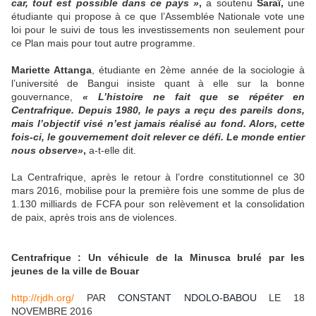
car, tout est possible dans ce pays »
,
a soutenu
Saraï,
une
étudiante qui propose à ce que l’Assemblée Nationale vote une
loi pour le suivi de tous les investissements non seulement pour
ce Plan mais pour tout autre programme.
Mariette Attanga
, étudiante en 2ème année de la sociologie à
l’université de Bangui insiste quant à elle sur la bonne
gouvernance,
« L’histoire ne fait que se répéter en
Centrafrique. Depuis 1980, le pays a reçu des pareils dons,
mais l’objectif visé n’est jamais réalisé au fond. Alors, cette
fois-ci, le gouvernement doit relever ce défi. Le monde entier
nous observe»
,
a-t-elle dit.
La Centrafrique, après le retour à l’ordre constitutionnel ce 30
mars 2016, mobilise pour la première fois une somme de plus de
1.130 milliards de FCFA pour son relèvement et la consolidation
de paix, après trois ans de violences.
Centrafrique : Un véhicule de la Minusca brulé par les
jeunes de la ville de Bouar
http://rjdh.org/
PAR
CONSTANT NDOLO-BABOU
LE 18
NOVEMBRE 2016