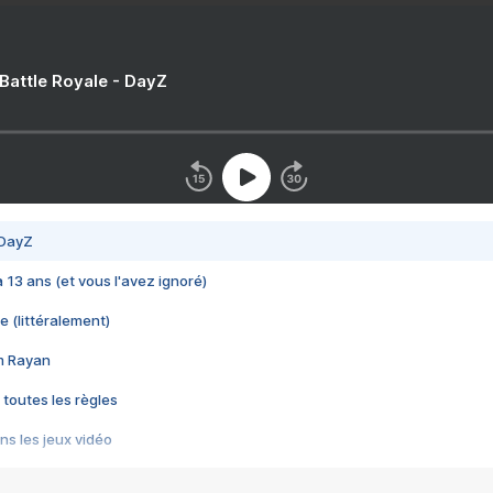
 Battle Royale - DayZ
 DayZ
 a 13 ans (et vous l'avez ignoré)
e (littéralement)
im Rayan
 toutes les règles
s les jeux vidéo
us choquant de Rockstar ? - Le scandale BULLY