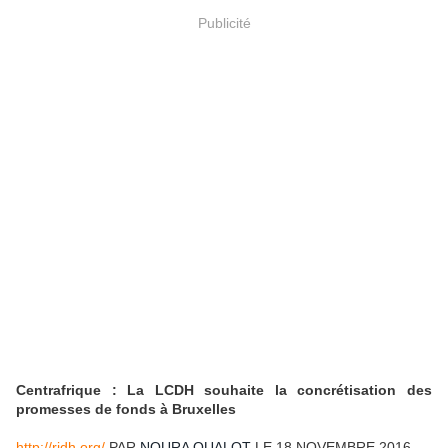
Publicité
Centrafrique : La LCDH souhaite la concrétisation des
promesses de fonds à Bruxelles
http://rjdh.org/
PAR
NOURA OUALOT
LE 18 NOVEMBRE 2016