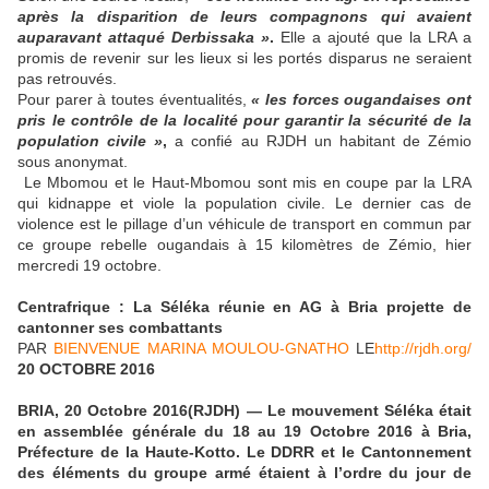
après la disparition de leurs compagnons qui avaient
auparavant attaqué Derbissaka »
.
Elle a ajouté que la LRA a
promis de revenir sur les lieux si les portés disparus ne seraient
pas retrouvés.
Pour parer à toutes éventualités,
« les forces ougandaises ont
pris le contrôle de la localité pour garantir la sécurité de la
population civile »
,
a confié au RJDH un habitant de Zémio
sous anonymat.
Le Mbomou et le Haut-Mbomou sont mis en coupe par la LRA
qui kidnappe et viole la population civile. Le dernier cas de
violence est le pillage d’un véhicule de transport en commun par
ce groupe rebelle ougandais à 15 kilomètres de Zémio, hier
mercredi 19 octobre.
Centrafrique : La Séléka réunie en AG à Bria projette de
cantonner ses combattants
PAR
BIENVENUE MARINA MOULOU-GNATHO
LE
http://rjdh.org/
20 OCTOBRE 2016
BRIA, 20 Octobre 2016(RJDH) — Le mouvement Séléka était
en assemblée générale du 18 au 19 Octobre 2016 à Bria,
Préfecture de la Haute-Kotto. Le DDRR et le Cantonnement
des éléments du groupe armé étaient à l’ordre du jour de