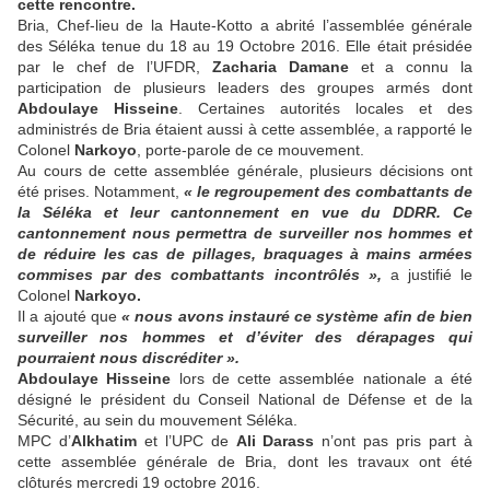
cette rencontre.
Bria, Chef-lieu de la Haute-Kotto a abrité l’assemblée générale
des Séléka tenue du 18 au 19 Octobre 2016. Elle était présidée
par le chef de l’UFDR,
Zacharia Damane
et a connu la
participation de plusieurs leaders des groupes armés dont
Abdoulaye Hisseine
. Certaines autorités locales et des
administrés de Bria étaient aussi à cette assemblée, a rapporté le
Colonel
Narkoyo
, porte-parole de ce mouvement.
Au cours de cette assemblée générale, plusieurs décisions ont
été prises. Notamment,
« le regroupement des combattants de
la Séléka et leur cantonnement en vue du DDRR. Ce
cantonnement nous permettra de surveiller nos hommes et
de réduire les cas de pillages, braquages à mains armées
commises par des combattants incontrôlés »,
a justifié le
Colonel
Narkoyo.
Il a ajouté que
« nous avons instauré ce système afin de bien
surveiller nos hommes et d’éviter des dérapages qui
pourraient nous discréditer ».
Abdoulaye Hisseine
lors de cette assemblée nationale a été
désigné le président du Conseil National de Défense et de la
Sécurité, au sein du mouvement Séléka.
MPC d’
Alkhatim
et l’UPC de
Ali Darass
n’ont pas pris part à
cette assemblée générale de Bria, dont les travaux ont été
clôturés mercredi 19 octobre 2016.