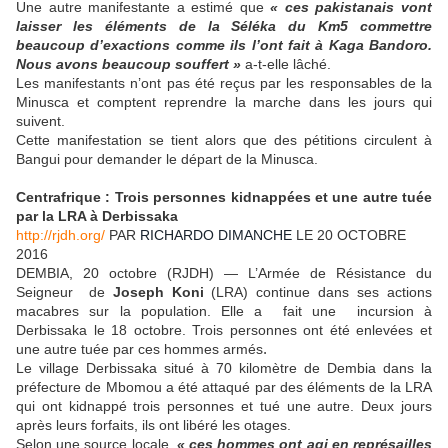
Une autre manifestante a estimé que
« ces pakistanais vont
laisser les éléments de la Séléka du Km5 commettre
beaucoup d’exactions comme ils l’ont fait à Kaga Bandoro.
Nous avons beaucoup souffert »
a-t-elle lâché.
Les manifestants n’ont pas été reçus par les responsables de la
Minusca et comptent reprendre la marche dans les jours qui
suivent.
Cette manifestation se tient alors que des pétitions circulent à
Bangui pour demander le départ de la Minusca.
Centrafrique : Trois personnes kidnappées et une autre tuée
par la LRA à Derbissaka
http://rjdh.org/
PAR
RICHARDO DIMANCHE
LE 20 OCTOBRE
2016
DEMBIA, 20 octobre (RJDH) — L’Armée de Résistance du
Seigneur de
Joseph Koni
(LRA) continue dans ses actions
macabres sur la population. Elle a fait une incursion à
Derbissaka le 18 octobre. Trois personnes ont été enlevées et
une autre tuée par ces hommes armés
.
Le village Derbissaka situé à 70 kilomètre de Dembia dans la
préfecture de Mbomou a été attaqué par des éléments de la LRA
qui ont kidnappé trois personnes et tué une autre. Deux jours
après leurs forfaits, ils ont libéré les otages.
Selon une source locale,
« ces hommes ont agi en représailles