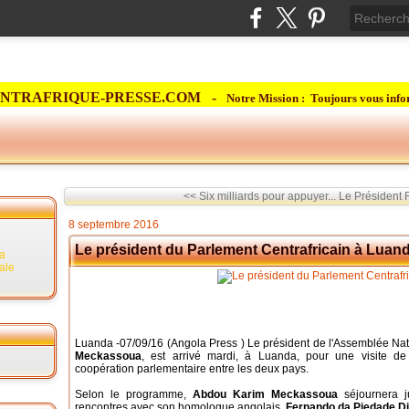
NTRAFRIQUE-PRESSE.COM -
Notre Mission : Toujours vous info
<< Six milliards pour appuyer...
Le Président F
8 septembre 2016
Le président du Parlement Centrafricain à Luan
la
rale
Luanda -07/09/16 (Angola Press ) Le président de l'Assemblée Nat
Meckassoua
, est arrivé mardi, à Luanda, pour une visite de
coopération parlementaire entre les deux pays.
Selon le programme,
Abdou Karim Meckassoua
séjournera j
rencontres avec son homologue angolais,
Fernando da Piedade D