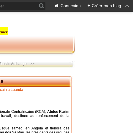
Connexion
+
Créer mon blog
rmer.
austin Archange... >>
da
ionale Centrafricaine (RCA),
Abdou Karim
 travail, destinée au renforcement de la
usque samedi en Angola et tiendra des
ias dos Santos
, les présidents des groupes