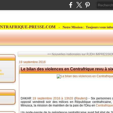
NTRAFRIQUE-PRESSE.COM -
Notre Mission : Toujours vous info
<< Nouvelles nationales sur RJDH
IMPRESSION
19 septembre 2016
Le bilan des violences en Centrafrique revu à si
la
rale
DAKAR
19 septembre 2016 à 13h20
(
Reuters
) - Six personnes 
opposé vendredi soir des milices en République centrafricaine,
Minusca, la mission de maintien de la paix de l'Onu en
Centrafrique
Un porte-parole de la présidence centrafricaine avait fait état de