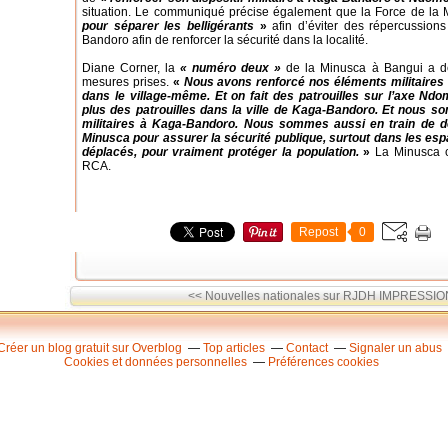
situation. Le communiqué précise également que la Force de la
pour séparer les belligérants
»
afin d’éviter des répercussions
Bandoro afin de renforcer la sécurité dans la localité.
Diane Corner, la
« numéro deux »
de la Minusca à Bangui a dé
mesures prises.
«
Nous avons renforcé nos éléments militaire
dans le village-même. Et on fait des patrouilles sur l’axe N
plus des patrouilles dans la ville de Kaga-Bandoro. Et nous so
militaires à Kaga-Bandoro. Nous sommes aussi en train de dé
Minusca pour assurer la sécurité publique, surtout dans les e
déplacés, pour vraiment protéger la population.
»
La Minusca 
RCA.
Repost
0
<< Nouvelles nationales sur RJDH
IMPRESSION
Créer un blog gratuit sur Overblog
Top articles
Contact
Signaler un abus
Cookies et données personnelles
Préférences cookies