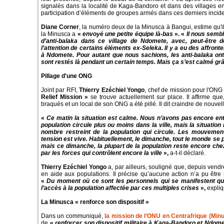
signalés dans la localité de Kaga-Bandoro et dans des villages en
participation d’éléments de groupes armés dans ces derniers incide
Diane Corner
, la numéro deux de la Minusca à Bangui, estime qu'i
la Minusca a
«
envoyé une petite équipe là-bas
». «
Il nous sembl
d’anti-balaka dans ce village de Ndomete, avec, peut-être de
l’attention de certains éléments ex-Seleka. Il y a eu des affron
à Ndomete. Pour autant que nous sachions, les anti-balaka ont
sont restés là pendant un certain temps. Mais ça s’est calmé grâc
Pillage d'une ONG
Joint par RFI,
Thierry Ezéchiel Yongo
, chef de mission pour l'ONG
Relief Mission »
se trouve actuellement sur place. Il affirme qu
braqués et un local de son ONG a été pillé. Il dit craindre de nouvel
«
Ce matin la situation est calme. Nous n’avons pas encore ente
population circule plus ou moins dans la ville, mais la situation
nombre restreint de la population qui circule. Les mouvement
tension est vive. Habituellement, le dimanche, tout le monde se p
mais ce dimanche, la plupart de la population reste encore chez
par les forces qui contrôlent encore la ville
»,
a-t-il déclaré.
Thierry Ezéchiel Yongo
a, par ailleurs, souligné que, depuis vendr
en aide aux populations. Il précise qu’aucune action n’a pu être
«
Du moment où ce sont les personnels qui se manifestent qui 
l’accès à la population affectée par ces multiples crises
»,
expliqu
La Minusca « renforce son dispositif »
Dans un communiqué,
la mission de l’ONU en Centrafrique (Min
de
«
renforcer son dispositif militaire à Kaga-Bandoro et Ndom