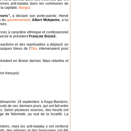
iennes anti-balaka dans les communes de
la capitale,
Bangui
.
orts",
a déclaré son porte-parole, Hervé
le du
gouvernement
,
Albert Mokpeme
, a lui
nies.
ences à caractère ethnique et confessionnel
nversé le président
François Bozizé.
 exactions et des représailles a déplacé un
casques bleus de l'
Onu
intervenaient pour
résident en février dernier. Mais rebelles et
.
ice français)
e dimanche 18 septembre à Kaga-Bandoro,
rts de ces derniers jours, qui ont fait entre
es. Selon plusieurs sources, des heurts ont
age de Ndomete, au sud de la localité. La
doro, mais les anti-balaka y ont renforcé
ts, des pillages et des braquages ont été