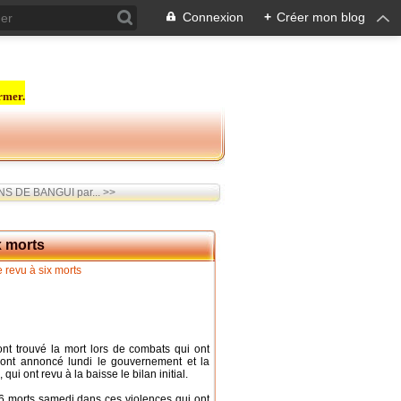
Connexion
+
Créer mon blog
rmer.
S DE BANGUI par... >>
x morts
ont trouvé la mort lors de combats qui ont
 ont annoncé lundi le gouvernement et la
, qui ont revu à la baisse le bilan initial.
 26 morts samedi dans ces violences qui ont