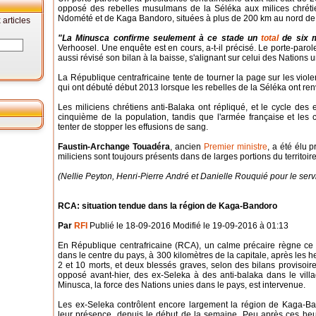
opposé des rebelles musulmans de la Séléka aux milices chrét
Ndomété et de Kaga Bandoro, situées à plus de 200 km au nord de 
articles
"La Minusca confirme seulement à ce stade un
total
de six m
Verhoosel. Une enquête est en cours, a-t-il précisé. Le porte-paro
aussi révisé son bilan à la baisse, s'alignant sur celui des Nations u
La République centrafricaine tente de tourner la page sur les viol
qui ont débuté début 2013 lorsque les rebelles de la Séléka ont re
Les miliciens chrétiens anti-Balaka ont répliqué, et le cycle des
cinquième de la population, tandis que l'armée française et les 
tenter de stopper les effusions de sang.
Faustin-Archange Touadéra
, ancien
Premier ministre
, a été élu p
miliciens sont toujours présents dans de larges portions du territoire
(Nellie Peyton, Henri-Pierre André et Danielle Rouquié pour le serv
RCA: situation tendue dans la région de Kaga-Bandoro
Par
RFI
Publié le 18-09-2016 Modifié le 19-09-2016 à 01:13
En République centrafricaine (RCA), un calme précaire règne c
dans le centre du pays, à 300 kilomètres de la capitale, après les heu
2 et 10 morts, et deux blessés graves, selon des bilans provisoir
opposé avant-hier, des ex-Seleka à des anti-balaka dans le vill
Minusca, la force des Nations unies dans le pays, est intervenue.
Les ex-Seleka contrôlent encore largement la région de Kaga-Ban
leur présence, depuis le début de la semaine. Peu après ces heur