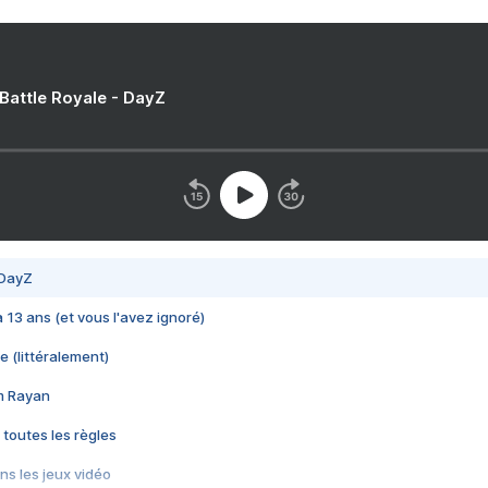
 Battle Royale - DayZ
 DayZ
 a 13 ans (et vous l'avez ignoré)
e (littéralement)
im Rayan
 toutes les règles
s les jeux vidéo