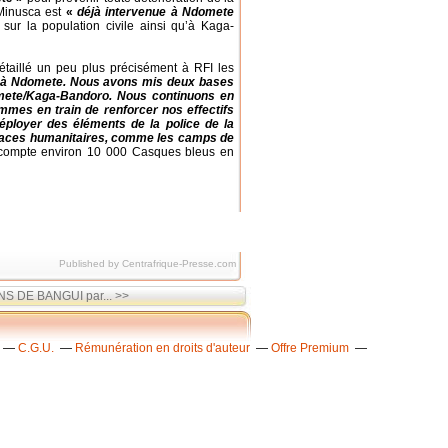
 Minusca est
«
déjà intervenue à Ndomete
 sur la population civile ainsi qu’à Kaga-
taillé un peu plus précisément à RFI les
s à Ndomete. Nous avons mis deux bases
domete/Kaga-Bandoro. Nous continuons en
mmes en train de renforcer nos effectifs
ployer des éléments de la police de la
spaces humanitaires, comme les camps de
compte environ 10 000 Casques bleus en
Published by Centrafrique-Presse.com
S DE BANGUI par... >>
C.G.U.
Rémunération en droits d'auteur
Offre Premium