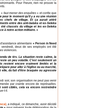
vironnants. Pour l'heure, rien ne prouve la
nts.
l «
faut mener des enquêtes
» et confie que
e pour le moment qu’il y a eu une réunion
s chefs de village. Et ça aurait attiré
tements entre des anti-balaka et ex-Seleka
 été chassés du village et les ex-Seleka
e à notre action militaire.
»
 d'assistance alimentaire
« Person in Need
e, vendredi, deux de ses employés ont été
les violences.
ndu de tirs. La situation reste calme, la
 reste un peu volatile. C’est seulement un
s restent encore vraiment limités et la
répare pour aller à l’église ou au marché,
 elle, du fait d’être braquée ou agressée
edi soir, son organisation ne peut pas venir
 menée par crainte encore de représailles.
sont ciblés, cela va encore restreindre
e-t-il.
usca)
, a indiqué, ce dimanche, avoir décidé
ete
»
pour prévenir toute détérioration de la