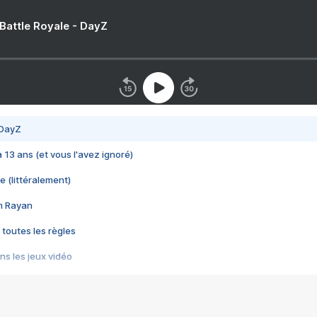
 Battle Royale - DayZ
 DayZ
 a 13 ans (et vous l'avez ignoré)
e (littéralement)
im Rayan
 toutes les règles
s les jeux vidéo
us choquant de Rockstar ? - Le scandale BULLY
e plus moche de Steam