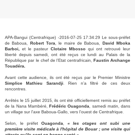
APA-Bangui (Centrafrique) -2016-07-25 17:34:29 Le sous-préfet
de Baboua,
Robert Tora
, le maire de Baboua,
David Mboka
Barboi,
et le pasteur
Clotaire Mbosso
qui ont retrouvé leur
liberté depuis samedi, ont été reçus ce lundi au Palais de la
République par le chef de l’Etat centrafricain,
Faustin Archange
Touadéra.
Avant cette audience, ils ont été reçus par le Premier Ministre
Simplice Mathieu Sarandji
. Rien n’a filtré de ces deux
rencontres.
Arrêtés le 15 juillet 2015, ils ont été officiellement remis au préfet
de la Nana Mambéré,
Frédéric Ouagonda
, samedi matin, dans
un village sur l'axe Baboua-Gallo, vers l’ouest de Centrafrique.
Selon, le préfet
Ouagonda
,
« les otages ont subi une
première visite médicale à l'hôpital de Bouar ; une visite qui
atteste qu'ils sont en bonne santé ».