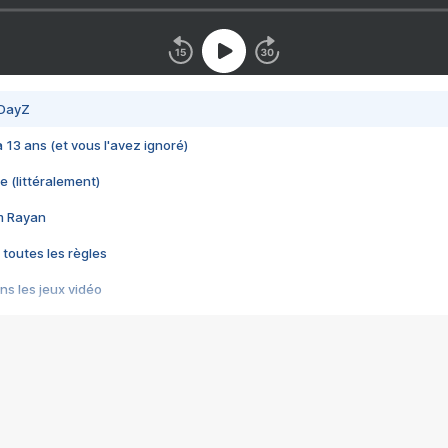
 DayZ
 a 13 ans (et vous l'avez ignoré)
e (littéralement)
im Rayan
 toutes les règles
s les jeux vidéo
us choquant de Rockstar ? - Le scandale BULLY
e plus moche de Steam
du RÊVE tourne au CAUCHEMAR
pendant 8 heures