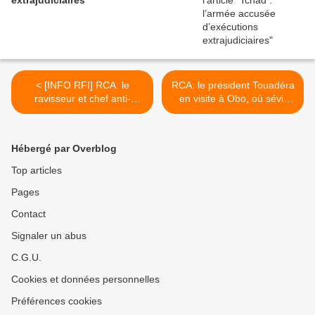
extrajudiciaires
< [INFO RFI] RCA: le
RCA: le président Touadéra
ravisseur et chef anti-
en visite à Obo, où sévit
balaka Djié aux mains de la
encore la LRA >
Minusca
Hébergé par Overblog
Top articles
Pages
Contact
Signaler un abus
C.G.U.
Cookies et données personnelles
Préférences cookies