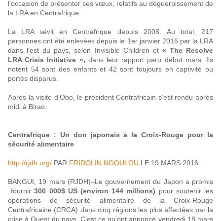
l’occasion de présenter ses vœux, relatifs au déguerpissement de
la LRA en Centrafrique.
La LRA sévit en Centrafrique depuis 2008. Au total, 217
personnes ont été enlevées depuis le 1er janvier 2016 par la LRA
dans l’est du pays, selon Invisible Children et
« The Resolve
LRA Crisis Initiative »,
dans leur rapport paru début mars. Ils
notent 54 sont des enfants et 42 sont toujours en captivité ou
portés disparus.
Après la visite d’Obo, le président Centrafricain s’est rendu après
midi à Birao.
Centrafrique : Un don japonais à la Croix-Rouge pour la
sécurité alimentaire
http://rjdh.org/
PAR
FRIDOLIN NGOULOU
LE 19 MARS 2016
BANGUI, 19 mars (RJDH)–Le gouvernement du Japon a promis
fournir
300 000$ US (environ 144 millions)
pour soutenir les
opérations de sécurité alimentaire de la Croix-Rouge
Centrafricaine (CRCA) dans cinq régions les plus affectées par la
crise à Ouest du pays. C’est ce qu’ont annoncé vendredi 18 mars