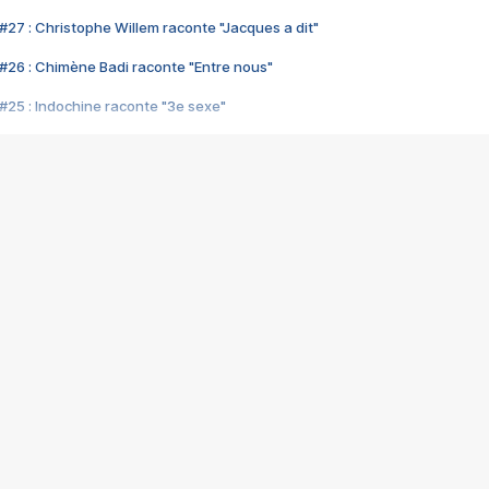
#27 : Christophe Willem raconte "Jacques a dit"
#26 : Chimène Badi raconte "Entre nous"
#25 : Indochine raconte "3e sexe"
#24 : Zaho raconte "C'est chelou"
#23 : Patrick Bruel raconte "Au café des délices"
#22 : Kyo raconte "Le chemin"
#21 : Nolwenn Leroy raconte "Cassé"
#20 : Patrick Hernandez raconte "Born to be alive"
#19 : Lorie raconte "Près de moi"
#18 : Michael Jones raconte "A nos actes manqués" (avec Jean-Jacque
#17 : Khaled raconte "Aïcha"
#16 : Corneille raconte "Parce qu'on vient de loin"