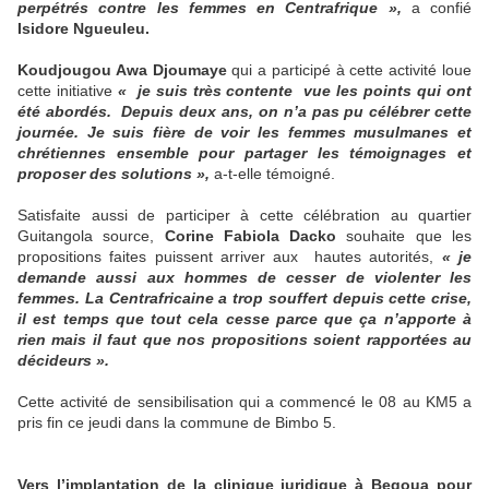
perpétrés contre les femmes en Centrafrique »,
a confié
Isidore Ngueuleu.
Koudjougou Awa Djoumaye
qui a participé à cette activité loue
cette initiative
« je suis très contente vue les points qui ont
été abordés. Depuis deux ans, on n’a pas pu célébrer cette
journée. Je suis fière de voir les femmes musulmanes et
chrétiennes ensemble pour partager les témoignages et
proposer des solutions »,
a-t-elle témoigné.
Satisfaite aussi de participer à cette célébration au quartier
Guitangola source,
Corine Fabiola Dacko
souhaite que les
propositions faites puissent arriver aux hautes autorités,
« je
demande aussi aux hommes de cesser de violenter les
femmes. La Centrafricaine a trop souffert depuis cette crise,
il est temps que tout cela cesse parce que ça n’apporte à
rien mais il faut que nos propositions soient rapportées au
décideurs ».
Cette activité de sensibilisation qui a commencé le 08 au KM5 a
pris fin ce jeudi dans la commune de Bimbo 5.
Vers l’implantation de la clinique juridique à Begoua pour