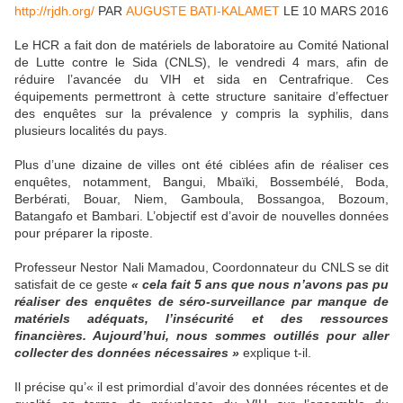
http://rjdh.org/
PAR
AUGUSTE BATI-KALAMET
LE 10 MARS 2016
Le HCR a fait don de matériels de laboratoire au Comité National
de Lutte contre le Sida (CNLS), le vendredi 4 mars, afin de
réduire l’avancée du VIH et sida en Centrafrique. Ces
équipements permettront à cette structure sanitaire d’effectuer
des enquêtes sur la prévalence y compris la syphilis, dans
plusieurs localités du pays.
Plus d’une dizaine de villes ont été ciblées afin de réaliser ces
enquêtes, notamment, Bangui, Mbaïki, Bossembélé, Boda,
Berbérati, Bouar, Niem, Gamboula, Bossangoa, Bozoum,
Batangafo et Bambari. L’objectif est d’avoir de nouvelles données
pour préparer la riposte.
Professeur Nestor Nali Mamadou, Coordonnateur du CNLS se dit
satisfait de ce geste
« cela fait 5 ans que nous n’avons pas pu
réaliser des enquêtes de séro-surveillance par manque de
matériels adéquats, l’insécurité et des ressources
financières. Aujourd’hui, nous sommes outillés pour aller
collecter des données nécessaires »
explique t-il.
Il précise qu’« il est primordial d’avoir des données récentes et de