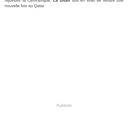
rejoindre la Centrafrique,
Le Drian
doit en effet se rendre une
nouvelle fois au Qatar.
Publicité