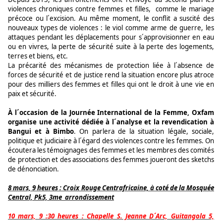
violences chroniques contre femmes et filles, comme le mariage
précoce ou l´excision. Au même moment, le conflit a suscité des
nouveaux types de violences : le viol comme arme de guerre, les
attaques pendant les déplacements pour s´approvisionner en eau
ou en vivres, la perte de sécurité suite à la perte des logements,
terres et biens, etc.
La précarité des mécanismes de protection liée à l´absence de
forces de sécurité et de justice rend la situation encore plus atroce
pour des milliers des femmes et filles qui ont le droit à une vie en
paix et sécurité.
À l´occasion de la Journée International de la Femme, Oxfam
organise une activité dédiée à l´analyse et la revendication à
Bangui et à Bimbo
. On parlera de la situation légale, sociale,
politique et judiciaire à l´égard des violences contre les femmes. On
écoutera les témoignages des femmes et les membres des comités
de protection et des associations des femmes joueront des sketchs
de dénonciation.
8 mars, 9 heures : Croix Rouge Centrafricaine, à coté de la Mosquée
Central, Pk5, 3me arrondissement
10 mars, 9 :30 heures : Chapelle S. Jeanne D´Arc, Guitangola 5,