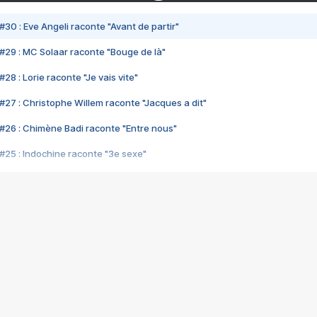
#30 : Eve Angeli raconte "Avant de partir"
#29 : MC Solaar raconte "Bouge de là"
28 : Lorie raconte "Je vais vite"
#27 : Christophe Willem raconte "Jacques a dit"
#26 : Chimène Badi raconte "Entre nous"
#25 : Indochine raconte "3e sexe"
#24 : Zaho raconte "C'est chelou"
#23 : Patrick Bruel raconte "Au café des délices"
#22 : Kyo raconte "Le chemin"
#21 : Nolwenn Leroy raconte "Cassé"
#20 : Patrick Hernandez raconte "Born to be alive"
#19 : Lorie raconte "Près de moi"