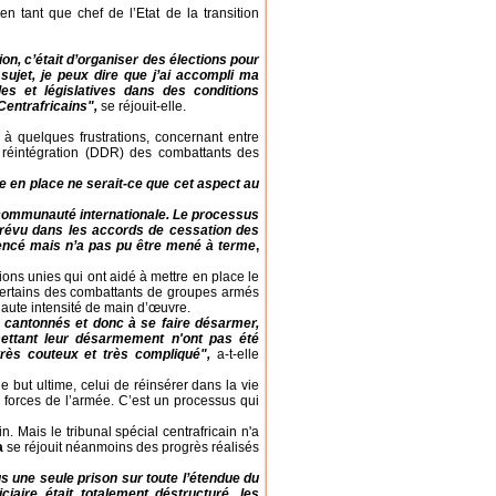
 en tant que chef de l’Etat de la transition
tion, c’était d’organiser des élections pour
sujet, je peux dire que j’ai accompli ma
les et législatives dans des conditions
Centrafricains",
se réjouit-elle.
 à quelques frustrations, concernant entre
a réintégration (DDR) des combattants des
e en place ne serait-ce que cet aspect au
a communauté internationale. Le processus
révu dans les accords de cessation des
mencé mais n’a pas pu être mené à terme
,
ations unies qui ont aidé à mettre en place le
ertains des combattants de groupes armés
haute intensité de main d’œuvre.
 cantonnés et donc à se faire désarmer,
ettant leur désarmement n'ont pas été
ès couteux et très compliqué",
a-t-elle
t le but ultime, celui de réinsérer dans la vie
 forces de l’armée. C’est un processus qui
. Mais le tribunal spécial centrafricain n'a
a
se réjouit néanmoins des progrès réalisés
lus une seule prison sur toute l’étendue du
iciaire était totalement déstructuré, les