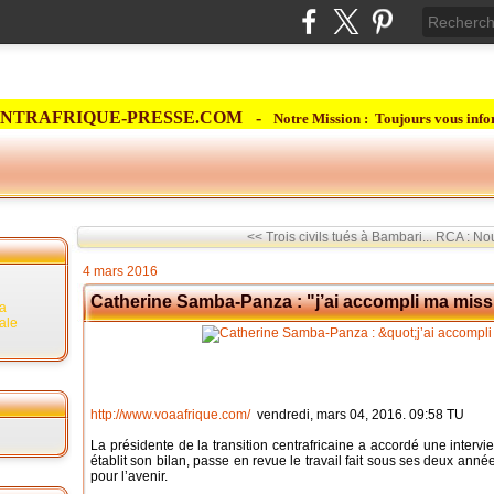
NTRAFRIQUE-PRESSE.COM -
Notre Mission : Toujours vous info
<< Trois civils tués à Bambari...
RCA : Nou
4 mars 2016
Catherine Samba-Panza : "j’ai accompli ma mis
la
rale
http://www.voaafrique.com/
vendredi, mars 04, 2016. 09:58 TU
La présidente de la transition centrafricaine a accordé une intervi
établit son bilan, passe en revue le travail fait sous ses deux ann
pour l’avenir.