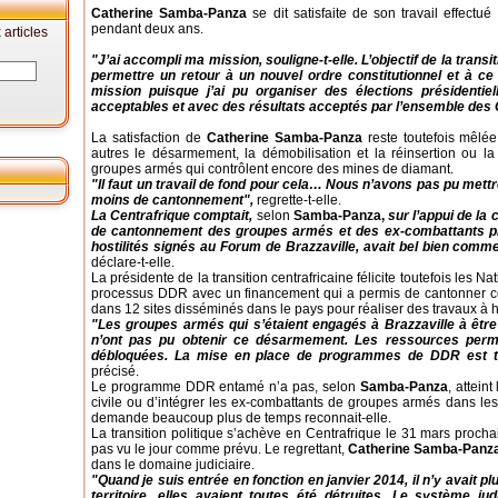
Catherine Samba-Panza
se dit satisfaite de son travail effectué
pendant deux ans.
articles
"J’ai accompli ma mission, souligne-t-elle. L’objectif de la transi
permettre un retour à un nouvel ordre constitutionnel et à ce 
mission puisque j’ai pu organiser des élections présidentiel
acceptables et avec des résultats acceptés par l’ensemble des 
La satisfaction de
Catherine Samba-Panza
reste toutefois mêlée
autres le désarmement, la démobilisation et la réinsertion ou l
groupes armés qui contrôlent encore des mines de diamant.
"Il faut un travail de fond pour cela… Nous n’avons pas pu mettr
moins de cantonnement",
regrette-t-elle.
La Centrafrique comptait,
selon
Samba-Panza,
sur l’appui de l
de cantonnement des groupes armés et des ex-combattants p
hostilités signés au Forum de Brazzaville, avait bel bien com
déclare-t-elle.
La présidente de la transition centrafricaine félicite toutefois les N
processus DDR avec un financement qui a permis de cantonner c
dans 12 sites disséminés dans le pays pour réaliser des travaux à 
"Les groupes armés qui s’étaient engagés à Brazzaville à être
n’ont pas pu obtenir ce désarmement. Les ressources perm
débloquées. La mise en place de programmes de DDR est tr
précisé.
Le programme DDR entamé n’a pas, selon
Samba-Panza
, attein
civile ou d’intégrer les ex-combattants de groupes armés dans les
demande beaucoup plus de temps reconnait-elle.
La transition politique s’achève en Centrafrique le 31 mars prochain
pas vu le jour comme prévu. Le regrettant,
Catherine Samba-Panz
dans le domaine judiciaire.
"Quand je suis entrée en fonction en janvier 2014, il n’y avait p
territoire, elles avaient toutes été détruites. Le système jud