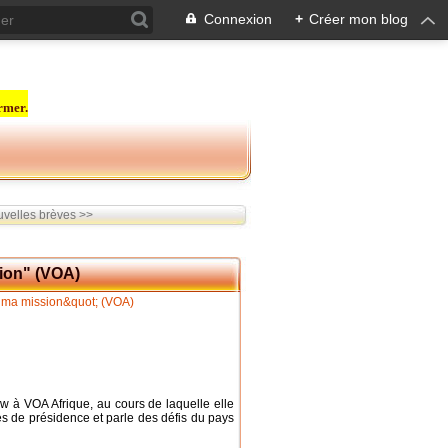
Connexion
+
Créer mon blog
rmer.
velles brèves >>
sion" (VOA)
ew à VOA Afrique, au cours de laquelle elle
ées de présidence et parle des défis du pays