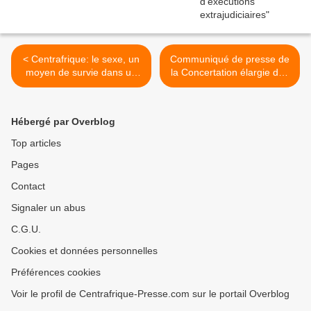
< Centrafrique: le sexe, un
Communiqué de presse de
moyen de survie dans un
la Concertation élargie des
pays meurtri
plateformes, Partis et
Associations politiques et
personnalités politiques
Hébergé par Overblog
indépendantes >
Top articles
Pages
Contact
Signaler un abus
C.G.U.
Cookies et données personnelles
Préférences cookies
Voir le profil de Centrafrique-Presse.com sur le portail Overblog