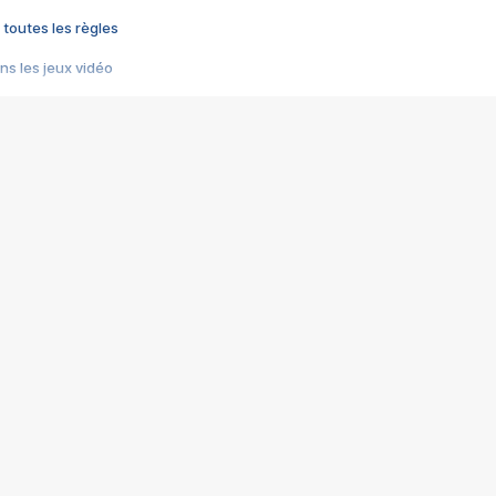
 toutes les règles
s les jeux vidéo
us choquant de Rockstar ? - Le scandale BULLY
e plus moche de Steam
du RÊVE tourne au CAUCHEMAR
pendant 8 heures
it… à tort
umiliés par un jeu vidéo
ire - Final Fantasy 8
ti un empire - Age of Empires
story DOFUS
tard, il crée l'un des pires jeux de tous les temps, MindsEye.