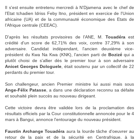
Il s'est ensuite entretenu mercredi à N'Djamena avec le chef de
l'Etat tchadien Idriss Feby Itno, président en exercice de l'Union
africaine (UA) et de la communauté économique des Etats de
l'Afrique centrale (CEEAC).
D'après les résultats provisoires de l'ANE, M.
Touadéra
est
crédité d'un score de 62,71% des voix, contre 37,29% à son
adversaire. Candidat indépendant, l'ancien deuxième vice-
président du Kwa Na Kwa (KNK), l'ancien parti de
Bozizé
qui a
plutôt choisi de s'allier dès le premier tour à son adversaire
Anicet Georges Dologuele
, était soutenu par un collectif de 22
perdants du premier tour.
Son challengeur, ancien Premier ministre lui aussi mais sous
Ange-Félix Patasse
, a dans une déclaration reconnu sa défaite
et souhaité plein succès au nouveau dirigeant.
Cette victoire devra être validée lors de la proclamation des
résultats officiels par la Cour constitutionnelle annoncée pour le 4
mars à Bangui, annonce l'entourage du nouveau président.
Faustin Archange Touadéra
aura la lourde tâche d'oeuvrer au
retour de la paix et de la sécurité en Centrafrique, à la