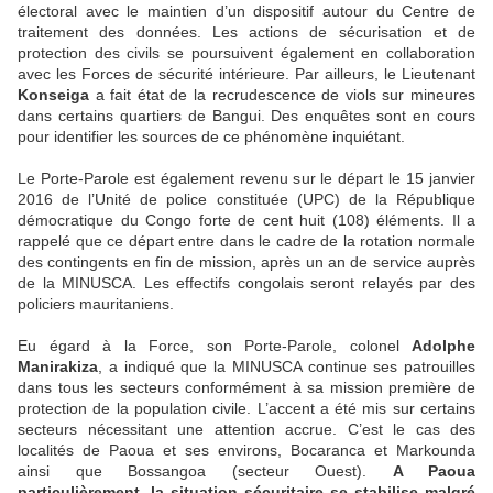
électoral avec le maintien d’un dispositif autour du Centre de
traitement des données. Les actions de sécurisation et de
protection des civils se poursuivent également en collaboration
avec les Forces de sécurité intérieure. Par ailleurs, le Lieutenant
Konseiga
a fait état de la recrudescence de viols sur mineures
dans certains quartiers de Bangui. Des enquêtes sont en cours
pour identifier les sources de ce phénomène inquiétant.
Le Porte-Parole est également revenu sur le départ le 15 janvier
2016 de l’Unité de police constituée (UPC) de la République
démocratique du Congo forte de cent huit (108) éléments. Il a
rappelé que ce départ entre dans le cadre de la rotation normale
des contingents en fin de mission, après un an de service auprès
de la MINUSCA. Les effectifs congolais seront relayés par des
policiers mauritaniens.
Eu égard à la Force, son Porte-Parole, colonel
Adolphe
Manirakiza
, a indiqué que la MINUSCA continue ses patrouilles
dans tous les secteurs conformément à sa mission première de
protection de la population civile. L’accent a été mis sur certains
secteurs nécessitant une attention accrue. C’est le cas des
localités de Paoua et ses environs, Bocaranca et Markounda
ainsi que Bossangoa (secteur Ouest).
A Paoua
particulièrement, la situation sécuritaire se stabilise malgré