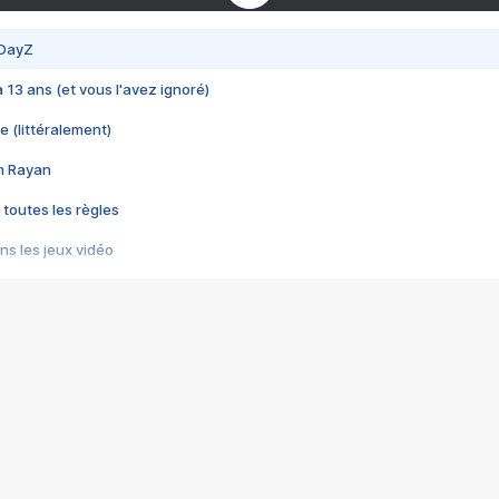
 DayZ
 a 13 ans (et vous l'avez ignoré)
e (littéralement)
im Rayan
 toutes les règles
s les jeux vidéo
us choquant de Rockstar ? - Le scandale BULLY
e plus moche de Steam
du RÊVE tourne au CAUCHEMAR
pendant 8 heures
it… à tort
umiliés par un jeu vidéo