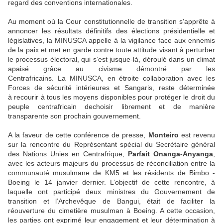
regard des conventions internationales.
Au moment où la Cour constitutionnelle de transition s'apprête à
annoncer les résultats définitifs des élections présidentielle et
législatives, la MINUSCA appelle à la vigilance face aux ennemis
de la paix et met en garde contre toute attitude visant à perturber
le processus électoral, qui s’est jusque-là, déroulé dans un climat
apaisé grâce au civisme démontré par les
Centrafricains.
La
MINUSCA, en étroite collaboration avec les
Forces de sécurité intérieures et Sangaris, reste déterminée
à
recourir à tous les moyens disponibles pour protéger le droit du
peuple centrafricain dechoisir librement et de manière
transparente son prochain gouvernement.
A la faveur de cette conférence de presse,
Monteiro
est revenu
sur la rencontre du Représentant spécial du Secrétaire général
des Nations Unies en Centrafrique,
Parfait Onanga-Anyanga
,
avec les acteurs majeurs du processus de réconciliation entre la
communauté musulmane de KM5 et les résidents de Bimbo -
Boeing le 14 janvier dernier. L’objectif de cette rencontre, à
laquelle ont participé deux ministres du Gouvernement de
transition et l’Archevêque de Bangui, était de faciliter la
réouverture du cimetière musulman à Boeing. A cette occasion,
les parties ont exprimé leur engagement et leur détermination à