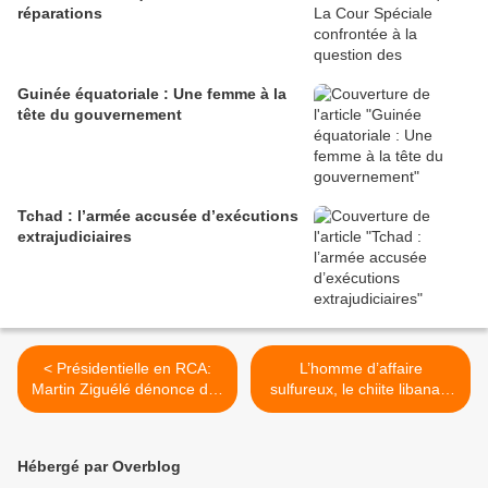
réparations
Guinée équatoriale : Une femme à la
tête du gouvernement
Tchad : l’armée accusée d’exécutions
extrajudiciaires
< Présidentielle en RCA:
L’homme d’affaire
Martin Ziguélé dénonce des
sulfureux, le chiite libanais
«fraudes massives»
Ali El-Akrass encore en
embuscade avant la fin de
la Transition par David
Hébergé par Overblog
Klimango >