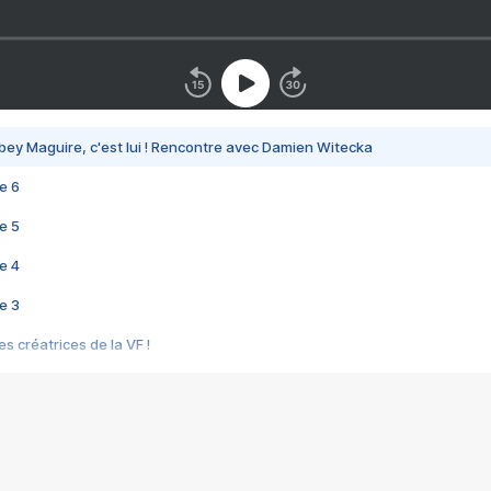
bey Maguire, c'est lui ! Rencontre avec Damien Witecka
e 6
e 5
e 4
e 3
s créatrices de la VF !
e 2
e 1
e Mektoub My Love arrive enfin ! Rencontre avec Shaïn Boumedine et Sal