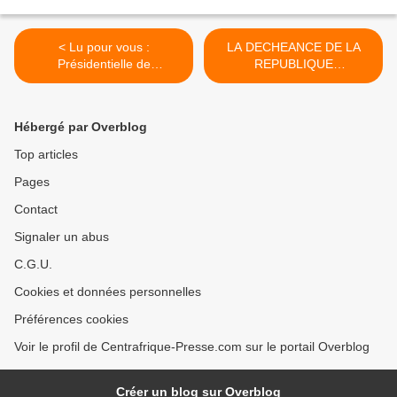
< Lu pour vous :
LA DECHEANCE DE LA
Présidentielle de
REPUBLIQUE
Centrafrique - Martin
CENTRAFRICAINE par
Ziguélé : "Il y a eu
Gunpoulia >
beaucoup de
Hébergé par Overblog
manipulations"
Top articles
Pages
Contact
Signaler un abus
C.G.U.
Cookies et données personnelles
Préférences cookies
Voir le profil de Centrafrique-Presse.com sur le portail Overblog
Créer un blog sur Overblog