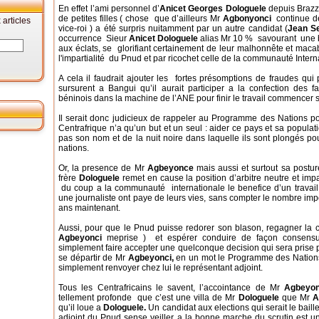
En effet l’ami personnel d’
Anicet Georges Dologuele
depuis Brazza
de petites filles ( chose que d’ailleurs Mr
Agbonyonci
continue de
articles
vice-roi ) a été surpris nuitamment par un autre candidat (
Jean S
occurrence Sieur
Anicet Dologuele
alias Mr 10 % savourant une bo
aux éclats, se glorifiant certainement de leur malhonnête et maca
l'impartialité du Pnud et par ricochet celle de la communauté Intern
A cela il faudrait ajouter les fortes présomptions de fraudes qui
sursurent a Bangui qu’il aurait participer a la confection des fau
béninois dans la machine de l’ANE pour finir le travail commencer su
Il serait donc judicieux de rappeler au Programme des Nations 
Centrafrique n’a qu’un but et un seul : aider ce pays et sa populati
pas son nom et de la nuit noire dans laquelle ils sont plongés po
nations.
Or, la presence de Mr
Agbeyonce
mais aussi et surtout sa postur
frère
Dologuele
remet en cause la position d’arbitre neutre et impa
du coup a la communauté internationale le benefice d’un travail di
une journaliste ont paye de leurs vies, sans compter le nombre imp
ans maintenant.
Aussi, pour que le Pnud puisse redorer son blason, regagner la c
Agbeyonci
meprise ) et espérer conduire de façon consensue
simplement faire accepter une quelconque decision qui sera prise par
se départir de Mr
Agbeyonci,
en un mot le Programme des Nations
simplement renvoyer chez lui le représentant adjoint.
Tous les Centrafricains le savent, l’accointance de Mr
Agbeyon
tellement profonde que c’est une villa de Mr
Dologuele
que Mr
A
qu’il loue a
Dologuele.
Un candidat aux elections qui serait le bail
adjoint du Pnud sense veiller a la bonne marche du scrutin est u