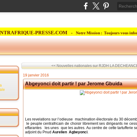
NTRAFRIQUE-PRESSE.COM -
Notre Mission : Toujours vous info
<< Nouvelles nationales sur RJDH
LA DECHEANCE 
19 janvier 2016
Abgeyonci doit partir ! par Jerome Gbuida
la
rale
Les revelations sur l’odieuse machination électorale du 30 déce
le peuple centrafricain de choisir librement ses dirigeants ne ces
effarantes les unes que les autres. Au centre de cette tartufferie s
adjoint du Pnud
Aurelien Agbeyonci
.