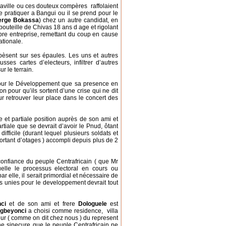
ville ou ces douteux compères raffolaient
 pratiquer a Bangui ou il se prend pour le
erge Bokassa
) chez un autre candidat, en
uteille de Chivas 18 ans d age et rigolant
bre entreprise, remettant du coup en cause
ationale.
 pèsent sur ses épaules. Les uns et autres
sses cartes d’electeurs, infiltrer d’autres
r le terrain.
pour le Développement que sa presence en
on pour qu’ils sortent d’une crise qui ne dit
ur retrouver leur place dans le concert des
e et partiale position auprès de son ami et
rtiale que se devrait d’avoir le Pnud, ôtant
fficile (durant lequel plusieurs soldats et
ortant d’otages ) accompli depuis plus de 2
onfiance du peuple Centrafricain ( que Mr
lle le processus electoral en cours ou
 elle, il serait primordial et nécessaire de
 unies pour le developpement devrait tout
ci
et de son ami et frere
Dologuele
est
gbeyonci
a choisi comme residence, villa
leur ( comme on dit chez nous ) du represent
ne sinecure que le peuple Centrafricain ne