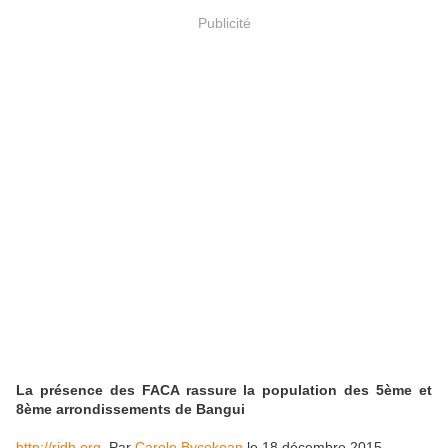
Publicité
La présence des FACA rassure la population des 5ème et
8ème arrondissements de Bangui
http://rjdh.org
Par
Carole Bycekoan
le 18 décembre 2015