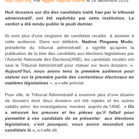
http://rjdh.org
Par
Aggée Yagoua Gueret
le 18 décembre 2015
Huit dossiers sur dix des candidats traité hier par le tribunal
administratif, ont été repêchés par cette institution. Le
verdict a été rendu public le jeudi dernier.
Ils sont plus d’une vingtaine de candidats recalés à assister à
cette audience. Dans son délibéré,
Nadine Pingama Modo
,
présidente du tribunal administratif, a signifié qu’après la
publication de la liste des candidats aux élections législatives par
l’Autorité Nationale des Elections(ANE), les candidats recalés ont
saisi le Tribunal Administratif pour statuer sur leurs dossiers.
«
Aujourd’hui, nous avons tenu la première audience pour
statuer sur la première partie des contentieux électoraux en
matières législatives
»
, a-t-elle précisé.
Pour elle, le Tribunal Administratif a examiné plus d’une dizaine
de dossiers dont deux dossiers ont été rejetés et les autres
validés selon les investigations menées auprès de l’ANE.
« On
a retrouvé les preuves et les pièces qu’il fallait pour
permettre à ces candidats de se présenter aux élections
législatives, c’est pourquoi, nous avons reconduit ces
candidats là »
,
a-t-elle dit.