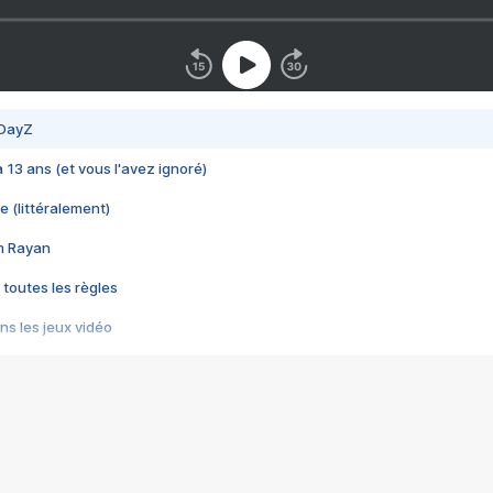
 DayZ
 a 13 ans (et vous l'avez ignoré)
e (littéralement)
im Rayan
 toutes les règles
s les jeux vidéo
us choquant de Rockstar ? - Le scandale BULLY
e plus moche de Steam
du RÊVE tourne au CAUCHEMAR
pendant 8 heures