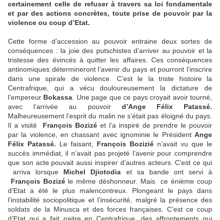
certainement celle de refuser à travers sa loi fondamentale
et par des actions concrètes, toute prise de pouvoir par la
violence ou coup d’Etat.
Cette forme d’accession au pouvoir entraine deux sortes de
conséquences : la joie des putschistes d’arriver au pouvoir et la
tristesse des évincés à quitter les affaires. Ces conséquences
antinomiques détermineront l’avenir du pays et pourront l’inscrire
dans une spirale de violence. C’est le la triste histoire la
Centrafrique, qui a vécu douloureusement la dictature de
l’empereur
Bokassa
. Une page que ce pays croyait avoir tourné,
avec l’arrivée au pouvoir
d’Ange Félix Patassé.
Malheureusement l’esprit du malin ne s’était pas éloigné du pays.
Il a visité
François Bozizé
et l’a inspiré de prendre le pouvoir
par la violence, en chassant avec ignominie le Président
Ange
Félix Patassé.
Le faisant,
François Bozizié
n’avait vu que le
succès immédiat, il n’avait pas projeté l’avenir pour comprendre
que son acte pouvait aussi inspirer d’autres acteurs. C’est ce qui
arriva lorsque
Michel Djiotodia
et sa bande ont servi à
François Bozizé
le même déshonneur. Mais ce énième coup
d’Etat a été le plus malencontreux. Plongeant le pays dans
l’instabilité sociopolitique et l’insécurité, malgré la présence des
soldats de la Minusca et des forces françaises. C’est ce coup
d’Etat qui a fait naitre en Centrafrique, des affrontements qui