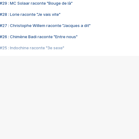
#29 : MC Solaar raconte "Bouge de là"
28 : Lorie raconte "Je vais vite"
#27 : Christophe Willem raconte "Jacques a dit"
#26 : Chimène Badi raconte "Entre nous"
#25 : Indochine raconte "3e sexe"
#24 : Zaho raconte "C'est chelou"
#23 : Patrick Bruel raconte "Au café des délices"
#22 : Kyo raconte "Le chemin"
#21 : Nolwenn Leroy raconte "Cassé"
#20 : Patrick Hernandez raconte "Born to be alive"
#19 : Lorie raconte "Près de moi"
#18 : Michael Jones raconte "A nos actes manqués" (avec Jean-Jacque
#17 : Khaled raconte "Aïcha"