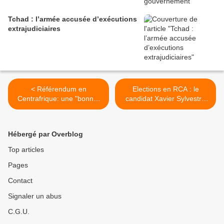
Tchad : l’armée accusée d’exécutions
extrajudiciaires
< Référendum en
Elections en RCA : le
Centrafrique: une "bonne"
candidat Xavier Sylvestre
Constitution, qui ne devra
Yangongo, en campagne à
pas céder aux "mauvaises"
Brazzaville >
pratiques (experts)
Hébergé par Overblog
Top articles
Pages
Contact
Signaler un abus
C.G.U.