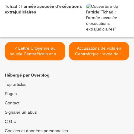
Tchad : l’armée accusée d’exécutions
extrajudiciaires
< Lettre Citoyenne au
Accusations de viols en
peuple Centrafricain et aux
Centrafrique : levée de la
candidats - par Aubin-
garde à vue d'un militaire >
Roger KOMOTO
Hébergé par Overblog
Top articles
Pages
Contact
Signaler un abus
C.G.U.
Cookies et données personnelles