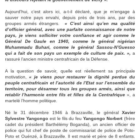
Aujourd'hui, c’est alors ici, a-t-il déclaré, que je m'engage à
sauver notre pays envahi, depuis près de trois ans, par des
groupes armés étrangers.
« C’est ainsi qu’en ma qualité
d’officier général, avec une parfaite connaissance de notre
pays, je viens solliciter votre confiance et agir comme le
Général De Gaule en 1940, comme le général nigérian
Muhammadu Buhari, comme le général Sassou-N’Guesso
qui a fait de son pays un exemple de culture de paix. »,
a
rassuré l’ancien ministre centrafricain de la Défense.
A la question de savoir, quelle est réellement sa principale
motivation,
« je viens pour restaurer la dignité perdue du
peuple centrafricain et l’autorité de l’Etat sur l’ensemble du
territoire, pour désarmer tous les groupes armés, ainsi que
retablir l’harmonie entre fils et filles de la Centrafrique
», a
martelé l’homme politique.
Né le 31 décembre 1946 à Brazzaville, le général
Xavier
Sylvestre Yangongo
est le fils du feu
Yangongo Norbert
(frère
cadet du président Barthélémy Boganda), un ancien officier de
police qui fut chef de poste de commissariat de police de Poto-
Poto et Ouénzé, à Brazzaville. Il est marié et père de 8 enfants.