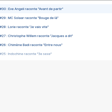
#30 : Eve Angeli raconte "Avant de partir"
#29 : MC Solaar raconte "Bouge de là"
28 : Lorie raconte "Je vais vite"
#27 : Christophe Willem raconte "Jacques a dit"
#26 : Chimène Badi raconte "Entre nous"
#25 : Indochine raconte "3e sexe"
#24 : Zaho raconte "C'est chelou"
#23 : Patrick Bruel raconte "Au café des délices"
#22 : Kyo raconte "Le chemin"
#21 : Nolwenn Leroy raconte "Cassé"
#20 : Patrick Hernandez raconte "Born to be alive"
#19 : Lorie raconte "Près de moi"