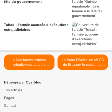
tête du gouvernement
Tchad : l’armée accusée d’exécutions
extrajudiciaires
< Des forces armées
La Sous-Fédération MLPC
tchadiennes auteurs
de Brazzaville soutient et
d'attaques sur des civils en
appelle à voter Martin
RCA
ZIGUELE >
Hébergé par Overblog
Top articles
Pages
Contact