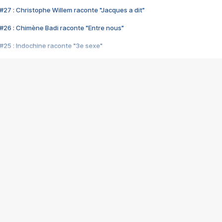
#27 : Christophe Willem raconte "Jacques a dit"
#26 : Chimène Badi raconte "Entre nous"
#25 : Indochine raconte "3e sexe"
#24 : Zaho raconte "C'est chelou"
#23 : Patrick Bruel raconte "Au café des délices"
#22 : Kyo raconte "Le chemin"
#21 : Nolwenn Leroy raconte "Cassé"
#20 : Patrick Hernandez raconte "Born to be alive"
#19 : Lorie raconte "Près de moi"
#18 : Michael Jones raconte "A nos actes manqués" (avec Jean-Jacque
#17 : Khaled raconte "Aïcha"
#16 : Corneille raconte "Parce qu'on vient de loin"