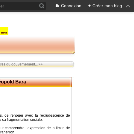
Connexion
+
Créer mon blog
rmer.
res du gouvernement... >>
Léopold Bara
lus, de renouer avec la recrudescence de
e sa fragmentation sociale.
aut comprendre l’expression de la limite de
ransition.