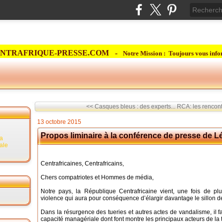
NTRAFRIQUE-PRESSE.COM -
Notre Mission : Toujours vous info
<< Casques bleus : des experts...
RCA: les rencont
13 octobre 2015
Propos liminaire à la conférence de presse de 
la
rale
Centrafricaines, Centrafricains,
Chers compatriotes et Hommes de média,
Notre pays, la République Centrafricaine vient, une fois de p
violence qui aura pour conséquence d’élargir davantage le sillon d
Dans la résurgence des tueries et autres actes de vandalisme, il f
capacité managériale dont font montre les principaux acteurs de la t