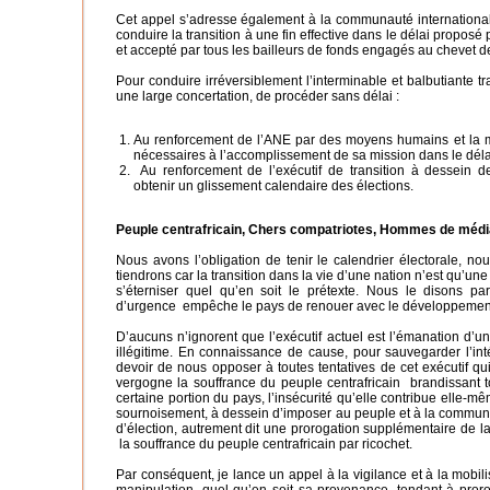
Cet appel s’adresse également à la communauté international
conduire la transition à une fin effective dans le délai proposé
et accepté par tous les bailleurs de fonds engagés au chevet d
Pour conduire irréversiblement l’interminable et balbutiante t
une large concertation, de procéder sans délai :
Au renforcement de l’ANE par des moyens humains et la m
nécessaires à l’accomplissement de sa mission dans le déla
Au renforcement de l’exécutif de transition à dessein 
obtenir un glissement calendaire des élections.
Peuple
centrafricain, Chers compatriotes, Hommes de médi
Nous avons l’obligation de tenir le calendrier électorale, no
tiendrons car la transition dans la vie d’une nation n’est qu’u
s’éterniser quel qu’en soit le prétexte. Nous le disons p
d’urgence empêche le pays de renouer avec le développemen
D’aucuns n’ignorent que l’exécutif actuel est l’émanation d’u
illégitime. En connaissance de cause, pour sauvegarder l’int
devoir de nous opposer à toutes tentatives de cet exécutif qu
vergogne la souffrance du peuple centrafricain brandissant to
certaine portion du pays, l’insécurité qu’elle contribue elle-mê
sournoisement, à dessein d’imposer au peuple et à la communa
d’élection, autrement dit une prorogation supplémentaire de la 
la souffrance du peuple centrafricain par ricochet.
Par conséquent, je lance un appel à la vigilance et à la mobili