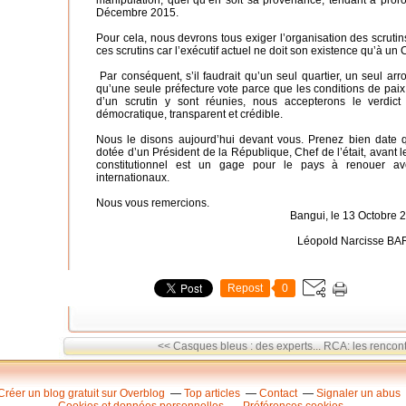
manipulation, quel qu’en soit sa provenance, tendant à proro
Décembre 2015.
Pour cela, nous devrons tous exiger l’organisation des scrutin
ces scrutins car l’exécutif actuel ne doit son existence qu’à un 
Par conséquent, s’il faudrait qu’un seul quartier, un seul ar
qu’une seule préfecture vote parce que les conditions de paix 
d’un scrutin y sont réunies, nous accepterons le verdict d
démocratique, transparent et crédible.
Nous le disons aujourd’hui devant vous. Prenez bien date q
dotée d’un Président de la République, Chef de l’était, avant le
constitutionnel est un gage pour le pays à renouer ave
internationaux.
Nous vous remercions.
Bangui, le 13 Octobre 
Léopold Narcisse BA
Repost
0
<< Casques bleus : des experts...
RCA: les rencont
Créer un blog gratuit sur Overblog
Top articles
Contact
Signaler un abus