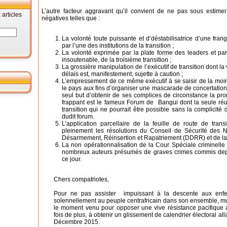
L’autre facteur aggravant qu’il convient de ne pas sous estimer
articles
négatives telles que :
La volonté toute puissante et d’déstabilisatrice d’une frang
par l’une des institutions de la transition ;
La volonté exprimée par la plate forme des leaders et part
insoutenable, de la troisième transition ;
La grossière manipulation de l’exécutif de transition dont la 
délais est, manifestement, sujette à caution ;
L’empressement de ce même exécutif à se saisir de la moi
le pays aux fins d’organiser une mascarade de concertations
seul but d’obtenir de ses complices de circonstance la pror
frappant est le fameux Forum de Bangui dont la seule réus
transition qui ne pourrait être possible sans la complicit
dudit forum.
L’application parcellaire de la feuille de route de trans
pleinement les résolutions du Conseil de Sécurité des N
Désarmement, Réinsertion et Rapatriement (DDRR) et de la
La non opérationnalisation de la Cour Spéciale criminelle po
nombreux auteurs présumés de graves crimes commis depu
ce jour.
Chers compatriotes,
Pour ne pas assister impuissant à la descente aux enfe
solennellement au peuple centrafricain dans son ensemble, 
le moment venu pour opposer une vive résistance pacifique 
fois de plus, à obtenir un glissement de calendrier électoral a
Décembre 2015.