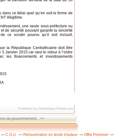
ger la transition au-delà de la date du 30
s dans ce délai quel qu’en soit la forme de
CNT illégitime.
rondissement, une seule sous-préfecture ou
et de sécurité pouvant garantir la sincérité
e ce scrutin pourvu qu’il soit inclusif,
ue la République Centrafricaine doit être
 5 Janvier 2015 car seul le retour à l’ordre
c les financements et investissements
2015
RA
Published by Centrafrique-Presse.com
res du gouvernement... >>
C.G.U.
Rémunération en droits d'auteur
Offre Premium