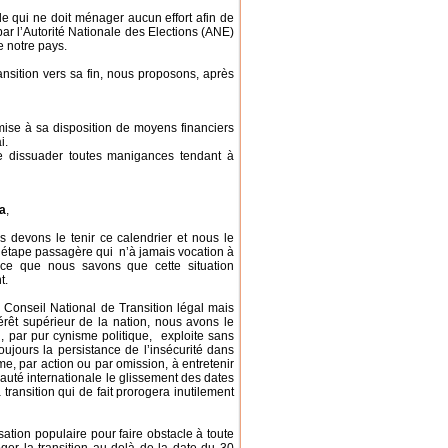
e qui ne doit ménager aucun effort afin de
 par l’Autorité Nationale des Elections (ANE)
e notre pays.
ransition vers sa fin, nous proposons, après
ise à sa disposition de moyens financiers
i.
de dissuader toutes manigances tendant à
a
,
us devons le tenir ce calendrier et nous le
ne étape passagère qui n’à jamais vocation à
arce que nous savons que cette situation
t.
n Conseil National de Transition légal mais
érêt supérieur de la nation, nous avons le
i, par pur cynisme politique, exploite sans
ujours la persistance de l’insécurité dans
me, par action ou par omission, à entretenir
uté internationale le glissement des dates
transition qui de fait prorogera inutilement
sation populaire pour faire obstacle à toute