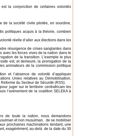
 est la conjonction de certaines volontés
e de la société civile pilotée, en sourdine,
is politiques acquis à la théorie, combien
volonté réelle d’aller aux élections dans les
ndre résurgence de crises sanglantes dans
 avec les forces vives de la nation dans le
ogation de la transition. L’exemple le plus
site est, et demeure, la prorogation de la
é des animateurs de la commission politique
ition et l’absence de volonté d’appliquer
ations Unies relatives au Démobilisation,
 Reforme du Secteur de Sécurité (RSS).
ur juger sur le territoire centrafricain les
is l’avènement de la coalition SELEKA à
rs de toute la nation, nous demandons
musulman et non musulman, de se mobiliser
aux prochaines machinations tendant, une
llant, exagérément, au-delà de la date du 30