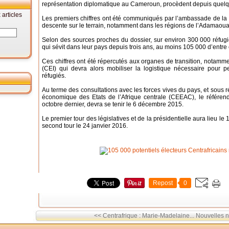
représentation diplomatique au Cameroun, procèdent depuis quelqu
articles
Les premiers chiffres ont été communiqués par l’ambassade de l
descente sur le terrain, notamment dans les régions de l’Adamaoua e
Selon des sources proches du dossier, sur environ 300 000 réfugiés 
qui sévit dans leur pays depuis trois ans, au moins 105 000 d’entre 
Ces chiffres ont été répercutés aux organes de transition, notam
(CEI) qui devra alors mobiliser la logistique nécessaire pour 
réfugiés.
Au terme des consultations avec les forces vives du pays, et sous
économique des Etats de l’Afrique centrale (CEEAC), le référendu
octobre dernier, devra se tenir le 6 décembre 2015.
Le premier tour des législatives et de la présidentielle aura lieu l
second tour le 24 janvier 2016.
Repost
0
<< Centrafrique : Marie-Madelaine...
Nouvelles n