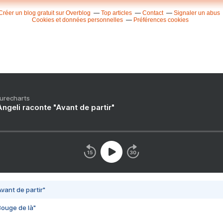
Créer un blog gratuit sur Overblog
Top articles
Contact
Signaler un abus
Cookies et données personnelles
Préférences cookies
Purecharts
ngeli raconte "Avant de partir"
vant de partir"
Bouge de là"