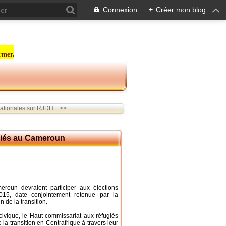
Connexion
+
Créer mon blog
rmer.
ationales sur RJDH... >>
ugiés au Cameroun
eroun devraient participer aux élections
15, date conjointement retenue par la
 de la transition.
 civique, le Haut commissariat aux réfugiés
a transition en Centrafrique à travers leur