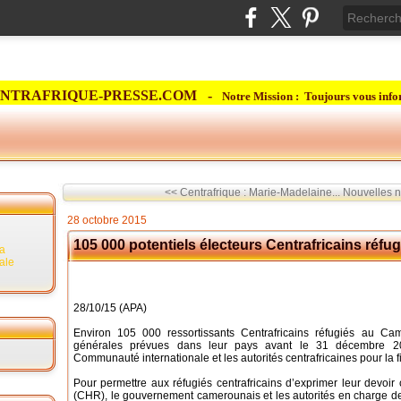
NTRAFRIQUE-PRESSE.COM -
Notre Mission : Toujours vous info
<< Centrafrique : Marie-Madelaine...
Nouvelles n
28 octobre 2015
105 000 potentiels électeurs Centrafricains réf
la
rale
28/10/15 (APA)
Environ 105 000 ressortissants Centrafricains réfugiés au Cam
générales prévues dans leur pays avant le 31 décembre 20
Communauté internationale et les autorités centrafricaines pour la fin
Pour permettre aux réfugiés centrafricains d’exprimer leur devoir
(CHR), le gouvernement camerounais et les autorités en charge de l