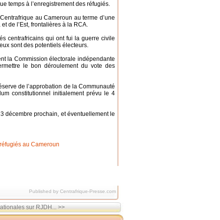
e temps à l’enregistrement des réfugiés.
a Centrafrique au Cameroun au terme d’une
t de l’Est, frontalières à la RCA.
centrafricains qui ont fui la guerre civile
eux sont des potentiels électeurs.
ment la Commission électorale indépendante
permettre le bon déroulement du vote des
 réserve de l’approbation de la Communauté
m constitutionnel initialement prévu le 4
e 13 décembre prochain, et éventuellement le
Published by Centrafrique-Presse.com
ationales sur RJDH... >>