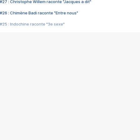
#27 : Christophe Willem raconte "Jacques a dit"
#26 : Chimène Badi raconte "Entre nous"
#25 : Indochine raconte "3e sexe"
#24 : Zaho raconte "C'est chelou"
#23 : Patrick Bruel raconte "Au café des délices"
#22 : Kyo raconte "Le chemin"
#21 : Nolwenn Leroy raconte "Cassé"
#20 : Patrick Hernandez raconte "Born to be alive"
#19 : Lorie raconte "Près de moi"
#18 : Michael Jones raconte "A nos actes manqués" (avec Jean-Jacque
#17 : Khaled raconte "Aïcha"
#16 : Corneille raconte "Parce qu'on vient de loin"
#15 : Indochine raconte "L'aventurier"