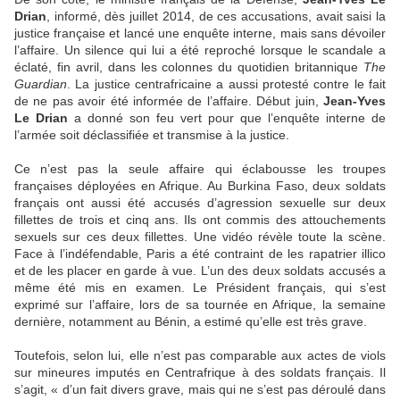
Drian
, informé, dès juillet 2014, de ces accusations, avait saisi la
justice française et lancé une enquête interne, mais sans dévoiler
l’affaire. Un silence qui lui a été reproché lorsque le scandale a
éclaté, fin avril, dans les colonnes du quotidien britannique
The
Guardian
. La justice centrafricaine a aussi protesté contre le fait
de ne pas avoir été informée de l’affaire. Début juin,
Jean-Yves
Le Drian
a donné son feu vert pour que l’enquête interne de
l’armée soit déclassifiée et transmise à la justice.
Ce n’est pas la seule affaire qui éclabousse les troupes
françaises déployées en Afrique. Au Burkina Faso, deux soldats
français ont aussi été accusés d’agression sexuelle sur deux
fillettes de trois et cinq ans. Ils ont commis des attouchements
sexuels sur ces deux fillettes. Une vidéo révèle toute la scène.
Face à l’indéfendable, Paris a été contraint de les rapatrier illico
et de les placer en garde à vue. L’un des deux soldats accusés a
même été mis en examen. Le Président français, qui s’est
exprimé sur l’affaire, lors de sa tournée en Afrique, la semaine
dernière, notamment au Bénin, a estimé qu’elle est très grave.
Toutefois, selon lui, elle n’est pas comparable aux actes de viols
sur mineures imputés en Centrafrique à des soldats français. Il
s’agit, « d’un fait divers grave, mais qui ne s’est pas déroulé dans