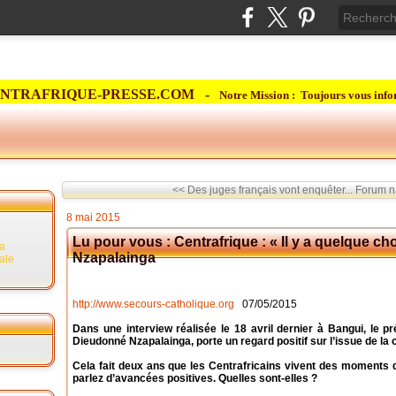
NTRAFRIQUE-PRESSE.COM -
Notre Mission : Toujours vous info
<< Des juges français vont enquêter...
Forum na
8 mai 2015
Lu pour vous : Centrafrique : « Il y a quelque ch
la
Nzapalainga
rale
http://www.secours-catholique.org
07/05/2015
Dans une interview réalisée le 18 avril dernier à Bangui, le p
Dieudonné Nzapalainga, porte un regard positif sur l’issue de la 
Cela fait deux ans que les Centrafricains vivent des moments d
parlez d’avancées positives. Quelles sont-elles ?