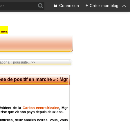
Connexion
+
Créer mon blog
rmer.
tional : poursuite... >>
ose de positif en marche » : Mgr
résident de la
Caritas centrafricaine
, Mgr
crise que vit son pays depuis deux ans.
ifficiles, deux années noires. Vous, vous