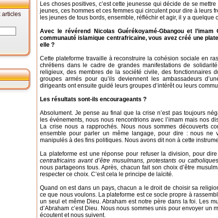
Les choses positives, c’est cette jeunesse qui décide de se mettr
jeunes, ces hommes et ces femmes qui circulent pour dire à leurs fr
articles
les jeunes de tous bords, ensemble, réfléchir et agir, il y a quelque
Avec le révérend Nicolas Guérékoyamé-Gbangou et l’imam 
communauté islamique centrafricaine, vous avez créé une platef
elle ?
Cette plateforme travaille à reconstruire la cohésion sociale en 
chrétiens dans le cadre de grandes manifestations de solidarit
religieux, des membres de la société civile, des fonctionnaires
groupes armés pour qu’ils deviennent les ambassadeurs d’un
dirigeants ont ensuite guidé leurs groupes d’intérêt ou leurs commu
Les résultats sont-ils encourageants ?
Absolument. Je pense au final que la crise n’est pas toujours néga
les événements, nous nous rencontrions avec l’imam mais nos discu
La crise nous a rapprochés. Nous nous sommes découverts c
ensemble pour parler un même langage, pour dire : nous ne vou
manipulés à des fins politiques. Nous avons dit non à cette instrume
La plateforme est une réponse pour refuser la division, pour dir
centrafricains avant d’être musulmans, protestants ou catholique
nous partageons tous. Après, chacun fait son choix d’être musulm
respecter ce choix. C’est cela le principe de laïcité.
Quand on est dans un pays, chacun a le droit de choisir sa religion
ce que nous voulons. La plateforme est ce socle propre à rassembl
un seul et même Dieu. Abraham est notre père dans la foi. Les m
d’Abraham c’est Dieu. Nous nous sommes unis pour envoyer un me
écoutent et nous suivent.