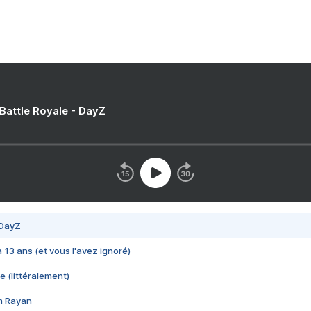
 Battle Royale - DayZ
 DayZ
 a 13 ans (et vous l'avez ignoré)
e (littéralement)
im Rayan