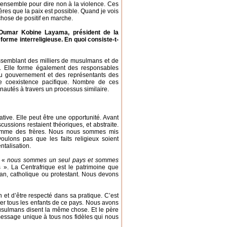
e ensemble pour dire non à la violence. Ces
ères que la paix est possible. Quand je vois
 chose de positif en marche.
Oumar Kobine Layama, président de la
orme interreligieuse. En quoi consiste-t-
rassemblant des milliers de musulmans et de
é. Elle forme également des responsables
 du gouvernement et des représentants des
e coexistence pacifique. Nombre de ces
nautés à travers un processus similaire.
tive. Elle peut être une opportunité. Avant
ssions restaient théoriques, et abstraite.
omme des frères. Nous nous sommes mis
lons pas que les faits religieux soient
ntalisation.
e «
nous sommes un seul pays et sommes
s ». La Centrafrique est le patrimoine que
an, catholique ou protestant. Nous devons
 et d’être respecté dans sa pratique. C’est
er tous les enfants de ce pays. Nous avons
usulmans disent la même chose. Et le père
ssage unique à tous nos fidèles qui nous