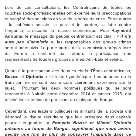
Lors de ces consultations, les Centrafricains de toutes les
couches socio-professionnelles ont exprimé leurs préoccupations
et suggéré des solutions en vue de la sortie de crise. Entre autres
: la cohésion sociale, la paix et le pardon, la lutte contre
l’impunité, la sécurité, la relance économique. Pour
Raymond
Adouma
, le message du peuple centrafricain est clair :
«
il n’y
aura pas d’amnistie
»,
les responsables des graves crimes
seront poursuivis. Le porte-parole de la commission préparatoire
du Forum a confirmé par ailleurs la participation des
représentants de tous les groupes armés, Anti-bala et séléka.
Quant à la participation des deux ex-chefs d’États centrafricains,
Bozize
et
Djotodia,
elle reste hypothétique. Les autorités de la
transition ne se sont pas encore clairement exprimées sur le
sujet. Pourtant les deux hommes politiques qui se sont
rencontrés à Nairobi entre décembre 2014 et janvier 2015, ont
affiché leur intention de participer au dialogue de Bangui.
Cependant, des leaders politiques et militants de la société ont
dénoncé le risque sécuritaire que leur présence dans capitale
pourrait engendrer.
« François Bozizé et Michel Djotodia
présents au forum de Bangui, signifierait que nous avons
décidé une fois de plus de consacrer l’impunité dans ce