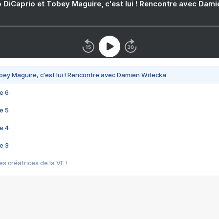
 DiCaprio et Tobey Maguire, c'est lui ! Rencontre avec Dam
bey Maguire, c'est lui ! Rencontre avec Damien Witecka
e 6
e 5
e 4
e 3
s créatrices de la VF !
e 2
e 1
e Mektoub My Love arrive enfin ! Rencontre avec Shaïn Boumedine et Sal