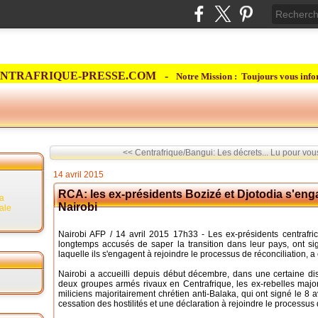
NTRAFRIQUE-PRESSE.COM -
Notre Mission : Toujours vous info
<< Centrafrique/Bangui: Les décrets...
Lu pour vous
14 avril 2015
RCA: les ex-présidents Bozizé et Djotodia s'enga
la
Nairobi
rale
Nairobi AFP / 14 avril 2015 17h33 - Les ex-présidents centrafri
longtemps accusés de saper la transition dans leur pays, ont s
laquelle ils s'engagent à rejoindre le processus de réconciliation, a 
Nairobi a accueilli depuis début décembre, dans une certaine dis
deux groupes armés rivaux en Centrafrique, les ex-rebelles majo
miliciens majoritairement chrétien anti-Balaka, qui ont signé le 8 
cessation des hostilités et une déclaration à rejoindre le processus 