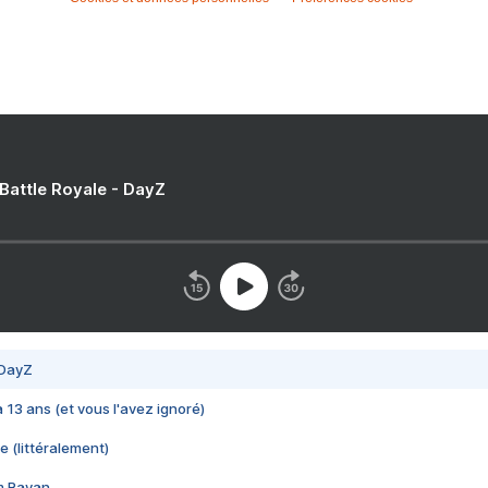
 Battle Royale - DayZ
 DayZ
 a 13 ans (et vous l'avez ignoré)
e (littéralement)
im Rayan