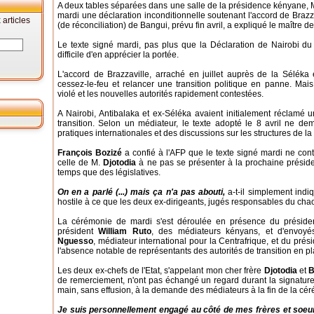
A deux tables séparées dans une salle de la présidence kényane,
mardi une déclaration inconditionnelle soutenant l'accord de Brazz
articles
(de réconciliation) de Bangui, prévu fin avril, a expliqué le maître 
Le texte signé mardi, pas plus que la Déclaration de Nairobi du 8 
difficile d'en apprécier la portée.
L'accord de Brazzaville, arraché en juillet auprès de la Séléka 
cessez-le-feu et relancer une transition politique en panne. Mai
violé et les nouvelles autorités rapidement contestées.
A Nairobi, Antibalaka et ex-Séléka avaient initialement réclamé 
transition. Selon un médiateur, le texte adopté le 8 avril ne 
pratiques internationales et des discussions sur les structures de la 
François Bozizé
a confié à l'AFP que le texte signé mardi ne co
celle de M.
Djotodia
à ne pas se présenter à la prochaine préside
temps que des législatives.
On en a parlé (...) mais ça n'a pas abouti,
a-t-il simplement indi
hostile à ce que les deux ex-dirigeants, jugés responsables du chaos
La cérémonie de mardi s'est déroulée en présence du présid
président
William Ruto
, des médiateurs kényans, et d'envoy
Nguesso
, médiateur international pour la Centrafrique, et du pré
l'absence notable de représentants des autorités de transition en p
Les deux ex-chefs de l'Etat, s'appelant mon cher frère
Djotodia
et
B
de remerciement, n'ont pas échangé un regard durant la signature,
main, sans effusion, à la demande des médiateurs à la fin de la cé
Je suis personnellement engagé au côté de mes frères et soeurs