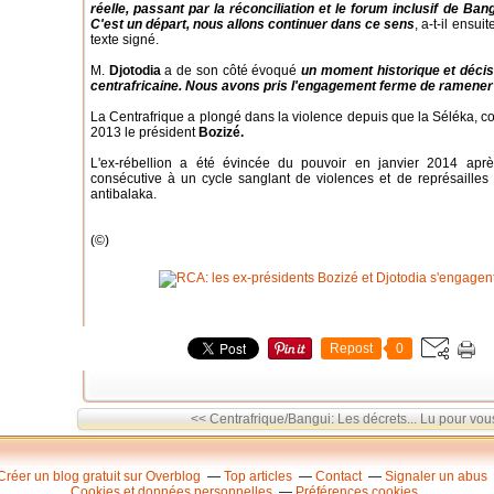
réelle, passant par la réconciliation et le forum inclusif de Ban
C'est un départ, nous allons continuer dans ce sens
, a-t-il ensui
texte signé.
M.
Djotodia
a de son côté évoqué
un moment historique et décisif
centrafricaine. Nous avons pris l'engagement ferme de ramener 
La Centrafrique a plongé dans la violence depuis que la Séléka, c
2013 le président
Bozizé.
L'ex-rébellion a été évincée du pouvoir en janvier 2014 après
consécutive à un cycle sanglant de violences et de représailles 
antibalaka.
(©)
Repost
0
<< Centrafrique/Bangui: Les décrets...
Lu pour vous
Créer un blog gratuit sur Overblog
Top articles
Contact
Signaler un abus
Cookies et données personnelles
Préférences cookies