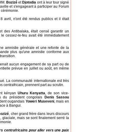
 MM.
Bozizé
et
Djotodia
ont à leur tour signé
aville et s'engageant à participer au Forum
de cérémonie.
avril, n'ont été rendus publics et il était
et des Antibalaka, était censé garantir un
s le cessez-le-feu avait été immédiatement
une amnistie générale et une refonte de la
demande plus qu'une amnistie conforme aux
transition.
ntenait aucun engagement de sa part ou de
ntielle prévue en juillet ou août, en même
qué. La communauté internationale est très
 centrafricain, prennent part au scrutin.
ent kényan
Uhuru Kenyatta
, de son vice-
és du président congolais
Denis Sassou
sident ougandais
Yoweri Museveni
, mais en
lace à Bangui.
ozizé
, cher grand frère dans leurs discours
 glaciale, mais se sont finalement serré la
rémonie.
 centrafricains pour aller vers une paix