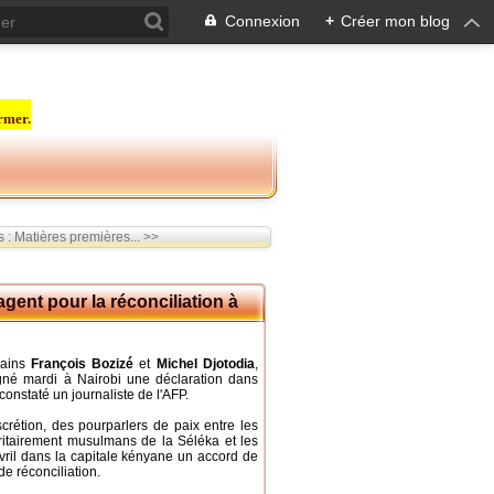
Connexion
+
Créer mon blog
rmer.
 : Matières premières... >>
gent pour la réconciliation à
cains
François Bozizé
et
Michel Djotodia
,
igné mardi à Nairobi une déclaration dans
constaté un journaliste de l'AFP.
crétion, des pourparlers de paix entre les
ritairement musulmans de la Séléka et les
avril dans la capitale kényane un accord de
de réconciliation.