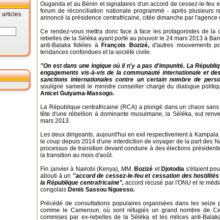
Ouganda et au Bénin et signataires d'un accord de cessez-le-feu en
forum de réconciliation nationale programmé - après plusieurs r
articles
annoncé la présidence centrafricaine, citée dimanche par l'agence
Ce rendez-vous mettra donc face à face les protagonistes de la cr
rebelles de la Séléka ayant porté au pouvoir le 24 mars 2013 à Ban
anti-Balaka fidèles à
François Bozizé,
d'autres mouvements polit
tendances confondues et la société civile.
"On est dans une logique où il n'y a pas d'impunité. La Républi
engagements vis-à-vis de la communauté internationale et des d
sanctions internationales contre un certain nombre de pers
souligné samedi le ministre conseiller chargé du dialogue politiqu
Anicet Guiyama-Massogo.
La République centrafricaine (RCA) a plongé dans un chaos san
tête d'une rébellion à dominante musulmane, la Séléka, eut renve
mars 2013.
Les deux dirigeants, aujourd'hui en exil respectivement à Kampala
le coup depuis 2014 d'une interdiction de voyager de la part des Nat
processus de transition devant conduire à des élections présidentiell
la transition au mois d'août.
Fin janvier à Nairobi (Kenya), MM.
Bozizé
et
Djotodia
s'étaient po
abouti à un
"accord de cessez-le-feu et cessation des hostilités
la République centrafricaine",
accord récusé par l'ONU et le médiat
congolais
Denis Sassou Nguesso.
Précédé de consultations populaires organisées dans les seize 
comme le Cameroun, où sont réfugiés un grand nombre de Cent
commises par ex-rebelles de la Séléka et les milices anti-Balaka