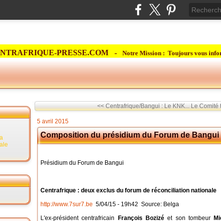
NTRAFRIQUE-PRESSE.COM -
Notre Mission : Toujours vous info
<< Centrafrique/Bangui : Le KNK...
Le Comité 
5 avril 2015
Composition du présidium du Forum de Bangui
la
rale
Présidium du Forum de Bangui
Centrafrique : deux exclus du forum de réconciliation nationale
http://www.7sur7.be
5/04/15 - 19h42 Source: Belga
L'ex-président centrafricain
François Bozizé
et son tombeur
Mi