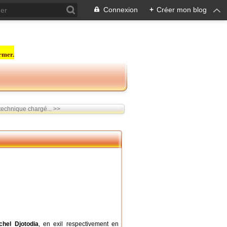
Connexion
+
Créer mon blog
rmer.
technique chargé... >>
chel Djotodia
, en exil respectivement en