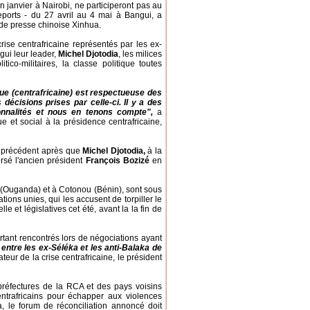
 janvier à Nairobi, ne participeront pas au
eports - du 27 avril au 4 mai à Bangui, a
 de presse chinoise Xinhua.
ise centrafricaine représentés par les ex-
gui leur leader,
Michel Djotodia
, les milices
ico-militaires, la classe politique toutes
que (centrafricaine) est respectueuse des
écisions prises par celle-ci. Il y a des
onnalités et nous en tenons compte",
a
e et social à la présidence centrafricaine,
s précédent après que
Michel Djotodia,
à la
rsé l'ancien président
François Bozizé
en
 (Ouganda) et à Cotonou (Bénin), sont sous
ions unies, qui les accusent de torpiller le
e et législatives cet été, avant la la fin de
urtant rencontrés lors de négociations ayant
 entre les ex-Séléka et les anti-Balaka de
eur de la crise centrafricaine, le président
préfectures de la RCA et des pays voisins
rafricains pour échapper aux violences
, le forum de réconciliation annoncé doit