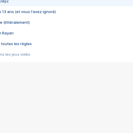
 DayZ
 a 13 ans (et vous l'avez ignoré)
e (littéralement)
im Rayan
 toutes les règles
s les jeux vidéo
us choquant de Rockstar ? - Le scandale BULLY
e plus moche de Steam
du RÊVE tourne au CAUCHEMAR
pendant 8 heures
it… à tort
umiliés par un jeu vidéo
ire - Final Fantasy 8