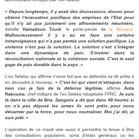
«
Depuis longtemps, il y avait des discussions, disons pour
obtenir l’évacuation pacifique des emprises de l’Etat pour
qu’il n’y ait pas justement ces affrontements meurtriers,
détaille
Hamadoun Touré
, le porte-parole de
la Minusca
.
Malheureusement il y a eu en face une certaine
intransigeance qui n’a pas permis une solution pacifique. La
violence n’est pas la solution. La solution c’est s’intégrer
dans une dynamique de paix. S’insérer dans la
réconciliation nationale et la cohésion sociale. C’est le seul
gage de paix durable dans le pays. »
L'ex-Seleka, qui affirme n'avoir fait que se défendre se dit prête à
en découdre à nouveau.
«
C’est lui qui vient m’attaquer, dans
mon cas je fais de la défense légitime,
affirme
Arda
Hakouma
, chef militaire de l'ex-Seleka rebaptisée FPRC.
Je suis
là dans la ville de Bria. Sangaris a dit que dans 48 heures si
on n’a pas déposé les armes ils sont prêts pour nous
désarmer par la force, pour nous neutraliser. Moi j’ai dit, je
suis prêt.
»
L'opération de ce mardi vise aussi à permettre la tenue à Bria
des consultations populaires, sorte d'états généraux où les