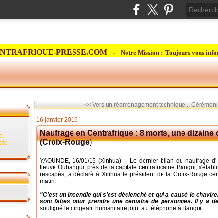
NTRAFRIQUE-PRESSE.COM -
Notre Mission : Toujours vous info
<< Vers un réaménagement technique...
Cérémonie
16 janvier 2015
Naufrage en Centrafrique : 8 morts, une dizaine
la
(Croix-Rouge)
rale
YAOUNDE, 16/01/15 (Xinhua) -- Le dernier bilan du naufrage d'
fleuve Oubangui, près de la capitale centrafricaine Bangui, s'établ
rescapés, a déclaré à Xinhua le président de la Croix-Rouge cen
matin.
"C'est un incendie qui s'est déclenché et qui a causé le chavir
sont faites pour prendre une centaine de personnes. Il y a de
souligné le dirigeant humanitaire joint au téléphone à Bangui.