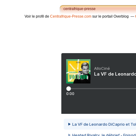
centrafrique-presse
Voir le profil de
Centrafrique-Presse.com
sur le portail Overblog
AlloCiné
La VF de Leonardo
0:00
La VF de Leonardo DiCaprio et To
Heated Rivalry, le débrief - Episod