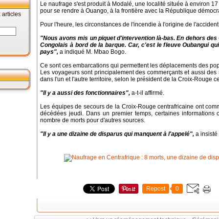
Le naufrage s'est produit à Modalé, une localité située à environ 17
pour se rendre à Ouango, à la frontière avec la République démocra
articles
Pour l'heure, les circonstances de l'incendie à l'origine de l'accide
"Nous avons mis un piquet d'intervention là-bas. En dehors des Ce
Congolais à bord de la barque. Car, c'est le fleuve Oubangui qui
pays",
a indiqué M. Mbao Bogo.
Ce sont ces embarcations qui permettent les déplacements des pop
Les voyageurs sont principalement des commerçants et aussi des s
dans l'un et l'autre territoire, selon le président de la Croix-Rouge ce
"Il y a aussi des fonctionnaires",
a-t-il affirmé.
Les équipes de secours de la Croix-Rouge centrafricaine ont co
décédées jeudi. Dans un premier temps, certaines informations on
nombre de morts pour d'autres sources.
"Il y a une dizaine de disparus qui manquent à l'appelé",
a insisté
Repost
0