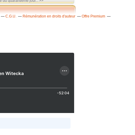
 du quarantième jour... >>
C.G.U.
Rémunération en droits d'auteur
Offre Premium
ien Witecka
-52:04