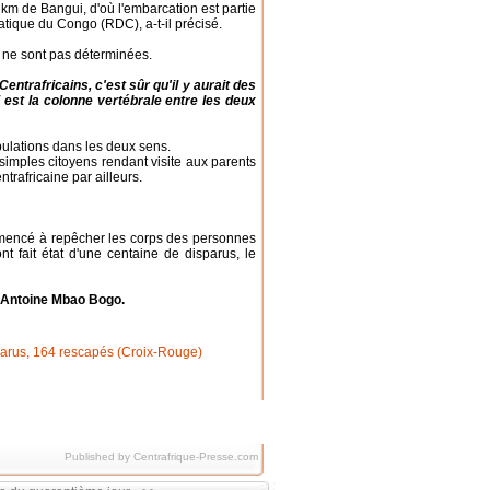
 km de Bangui, d'où l'embarcation est partie
tique du Congo (RDC), a-t-il précisé.
nt ne sont pas déterminées.
ntrafricains, c'est sûr qu'il y aurait des
 est la colonne vertébrale entre les deux
ulations dans les deux sens.
imples citoyens rendant visite aux parents
ntrafricaine par ailleurs.
mmencé à repêcher les corps des personnes
t fait état d'une centaine de disparus, le
Antoine Mbao Bogo.
Published by Centrafrique-Presse.com