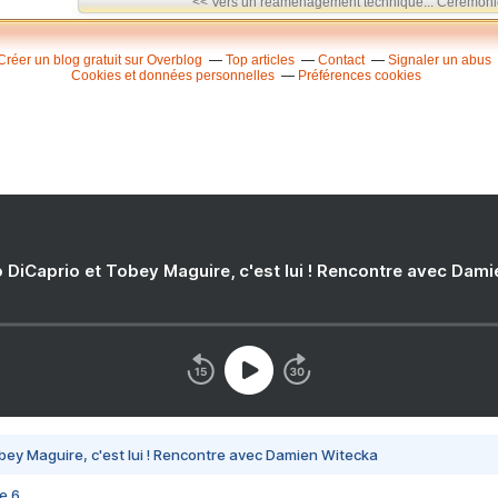
<< Vers un réaménagement technique...
Cérémonie
Créer un blog gratuit sur Overblog
Top articles
Contact
Signaler un abus
Cookies et données personnelles
Préférences cookies
 DiCaprio et Tobey Maguire, c'est lui ! Rencontre avec Dam
bey Maguire, c'est lui ! Rencontre avec Damien Witecka
e 6