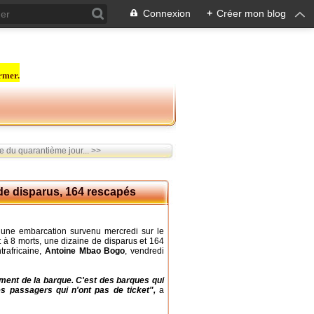
Connexion
+
Créer mon blog
rmer.
 du quarantième jour... >>
 de disparus, 164 rescapés
 une embarcation survenu mercredi sur le
it à 8 morts, une dizaine de disparus et 164
trafricaine,
Antoine Mbao Bogo
, vendredi
ement de la barque. C'est des barques qui
s passagers qui n'ont pas de ticket",
a