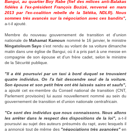
Bangui, au quartier Boy Rabe (fief des milices anti-Balakas
fidèles à l'ex-président François Bozizé, renversé en mars
2013 par l'ex-coalition rebelle de la Séléka, NDLR). Nous
sommes très avancés sur la négociation avec ces bandits"
,
a-t-il ajouté.
Membre du nouveau gouvernement de transition et d'union
nationale de
Mahamat Kamoun
nommé le 16 janvier, le ministre
Ningatoloum Sayo
s'est rendu au volant de sa voiture dimanche
matin dans une église de Bangui, où il a pris part à une messe en
compagnie de son épouse et d'un frère cadet, selon le ministre
de la Sécurité publique.
"Il a été poursuivi par un taxi à bord duquel se trouvaient
quatre individus. On l'a fait descendre seul de la voiture.
Son épouse et son petit frère ont été laissés sains et saufs",
a ajouté cet ex-membre du Conseil national de transition (CNT,
Parlement provisoire) lui aussi nouvellement nommé au sein du
gouvernement de transition et d'union nationale centrafricain.
"Ce sont des individus que nous connaissons. Nous allons
les arrêter dans le respect des dispositions de la loi",
a-t-il
poursuivi au sujet des auteurs présumés du rapt, avec lesquels il
a annoncé tout de même des
"négociations très avancées"
en