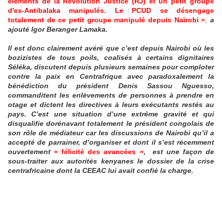
éléments de la Révolution Justice (RJ) et un petit groupe
d'ex-Antibalaka manipulés. Le PCUD se désengage
totalement de ce petit groupe manipulé depuis Naïrobi »
,
a
ajouté
Igor Beranger Lamaka
.
Il est donc clairement avéré que c’est depuis Nairobi où les
bozizistes de tous poils, coalisés à certains dignitaires
Séléka, discutent depuis plusieurs semaines pour comploter
contre la paix en Centrafrique avec paradoxalement la
bénédiction du président Denis Sassou Nguesso,
commanditent les enlèvements de personnes à prendre en
otage et dictent les directives à leurs exécutants restés au
pays. C’est une situation d’une extrême gravité et qui
disqualifie dorénavant totalement le président congolais de
son rôle de médiateur car les discussions de Nairobi qu’il a
accepté de parrainer, d’organiser et dont il s’est récemment
ouvertement
« félicité des avancées »
, est une façon de
sous-traiter aux autorités kenyanes le dossier de la crise
centrafricaine dont la CEEAC lui avait confié la charge.