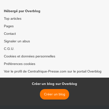
MINISTRES EN
CENTRAFRICAIN DE LA
RÉPUBLIQUE
JEUNESSE ET DES
Hébergé par Overblog
CENTRAFRICAINE
SPORTS : Où va la RCA ?
>
Top articles
Pages
Contact
Signaler un abus
C.G.U.
Cookies et données personnelles
Préférences cookies
Voir le profil de Centrafrique-Presse.com sur le portail Overblog
Créer un blog sur Overblog
Créer un blog