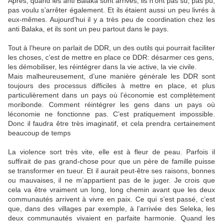
Après, quand les anti Balaka sont arrivés, ils n’ont pas su, pas pu,
pas voulu s’arrêter également. Et ils étaient aussi un peu livrés à
eux-mêmes. Aujourd’hui il y a très peu de coordination chez les
anti Balaka, et ils sont un peu partout dans le pays.
Tout à l’heure on parlait de DDR, un des outils qui pourrait faciliter
les choses, c’est de mettre en place ce DDR: désarmer ces gens,
les démobiliser, les réintégrer dans la vie active, la vie civile.
Mais malheureusement, d’une manière générale les DDR sont
toujours des processus difficiles à mettre en place, et plus
particulièrement dans un pays où l’économie est complètement
moribonde. Comment réintégrer les gens dans un pays où
léconomie ne fonctionne pas. C’est pratiquement impossible.
Donc il faudra être très imaginatif, et cela prendra certainement
beaucoup de temps
La violence sort très vite, elle est à fleur de peau. Parfois il
suffirait de pas grand-chose pour que un père de famille puisse
se transformer en tueur. Et il aurait peut-être ses raisons, bonnes
ou mauvaises, il ne m’appartient pas de le juger. Je crois que
cela va être vraiment un long, long chemin avant que les deux
communautés arrivent à vivre en paix. Ce qui s’est passé, c’est
que, dans des villages par exemple, à l’arrivée des Seleka, les
deux communautés vivaient en parfaite harmonie. Quand les