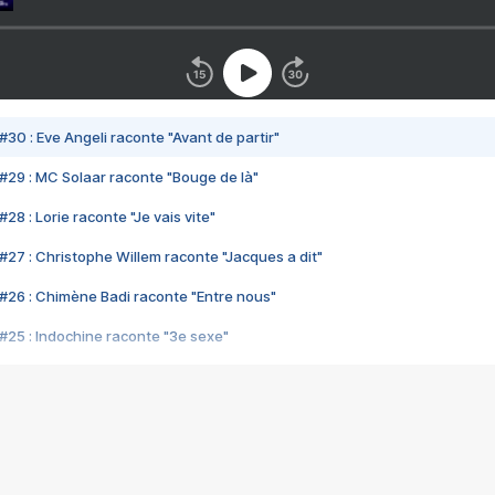
#30 : Eve Angeli raconte "Avant de partir"
#29 : MC Solaar raconte "Bouge de là"
28 : Lorie raconte "Je vais vite"
#27 : Christophe Willem raconte "Jacques a dit"
#26 : Chimène Badi raconte "Entre nous"
#25 : Indochine raconte "3e sexe"
#24 : Zaho raconte "C'est chelou"
#23 : Patrick Bruel raconte "Au café des délices"
#22 : Kyo raconte "Le chemin"